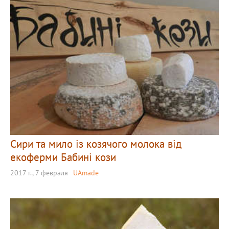
Сири та мило із козячого молока від
екоферми Бабині кози
2017 г., 7 февраля
UAmade