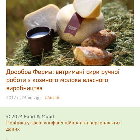
Доообра Ферма: витримані сири ручної
роботи з козиного молока власного
виробництва
2017 г., 24 января
UAmade
© 2024 Food & Мood
Політика у сфері конфіденційності та персональних
даних