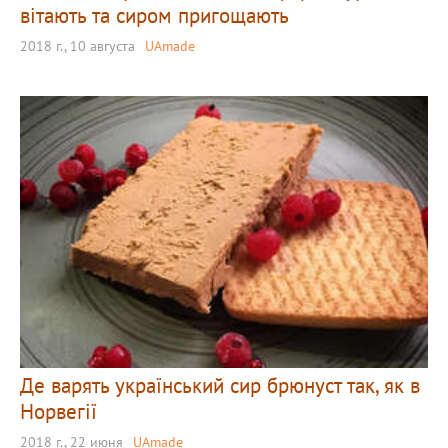
вітають та сиром пригощають
2018 г., 10 августа
UAmade
Де варять український сир брюнуст так, як в
Норвегії
2018 г., 22 июня
UAmade