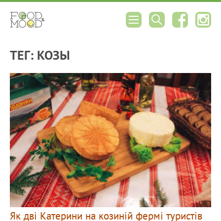
ТЕГ: КОЗЫ
Як дві Катерини на козиній фермі туристів