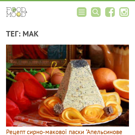
ТЕГ: МАК
Рецепт сирно-макової паски "Апельсинове