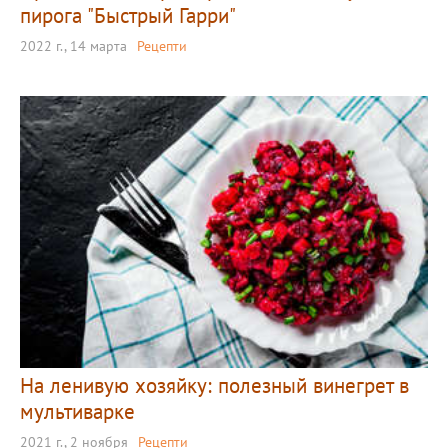
пирога "Быстрый Гарри"
2022 г., 14 марта
Рецепти
На ленивую хозяйку: полезный винегрет в
мультиварке
2021 г., 2 ноября
Рецепти