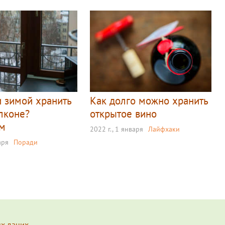
 зимой хранить
Как долго можно хранить
алконе?
открытое вино
ем
2022 г., 1 января
Лайфхаки
аря
Поради
их даних