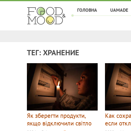
ГОЛОВНА
UAMADE
ТЕГ: ХРАНЕНИЕ
Як зберегти продукти,
Как сохр
якщо відключили світло
если отк