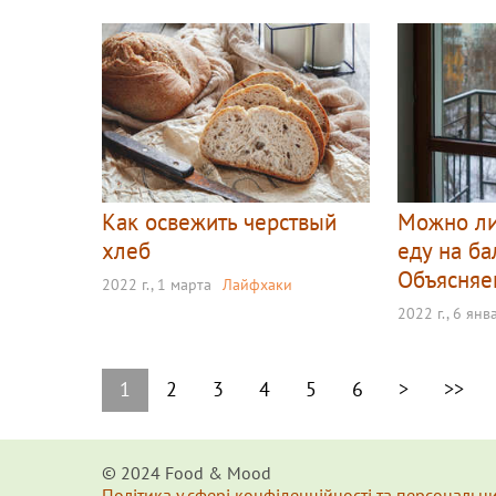
Как освежить черствый
Можно ли
хлеб
еду на б
Объясня
2022 г., 1 марта
Лайфхаки
2022 г., 6 янв
1
2
3
4
5
6
>
>>
© 2024 Food & Мood
Політика у сфері конфіденційності та персональн