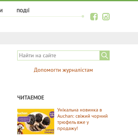
И
ПОДІЇ
Допомогти журналістам
ЧИТАЕМОЕ
Унікальна новинка в
Auchan: свіжий чорний
трюфель вже у
продажу!