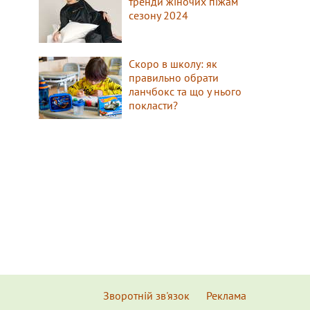
тренди жіночих піжам
сезону 2024
Скоро в школу: як
правильно обрати
ланчбокс та що у нього
покласти?
Зворотній зв'язок
Реклама