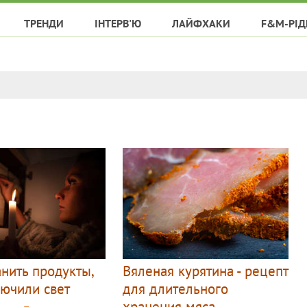
ТРЕНДИ
ІНТЕРВ'Ю
ЛАЙФХАКИ
F&M-РІД
анить продукты,
Вяленая курятина - рецепт
лючили свет
для длительного
хранения мяса