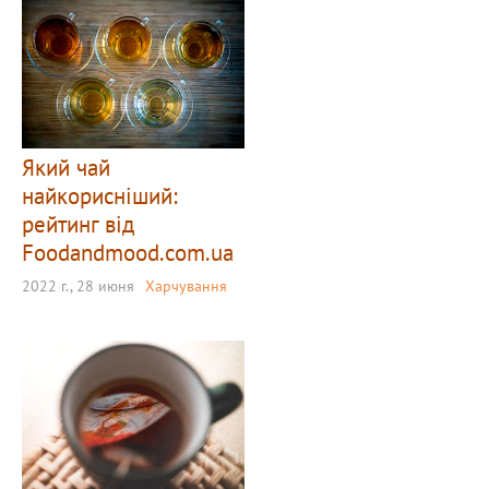
Який чай
найкорисніший:
рейтинг від
Foodandmood.com.ua
2022 г., 28 июня
Харчування