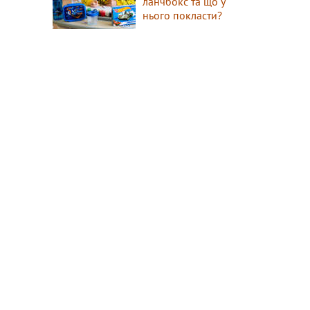
ланчбокс та що у
нього покласти?