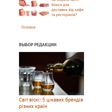
бокси для
доставки від кафе
та ресторанів?
Головна
ВЫБОР РЕДАКЦИИ
Світ віскі: 5 цікавих брендів
різних країн