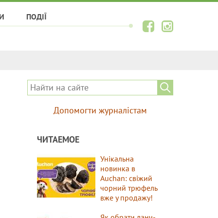
И
ПОДІЇ
Допомогти журналістам
ЧИТАЕМОЕ
Унікальна
новинка в
Auchan: свіжий
чорний трюфель
вже у продажу!
Як обрати ланч-