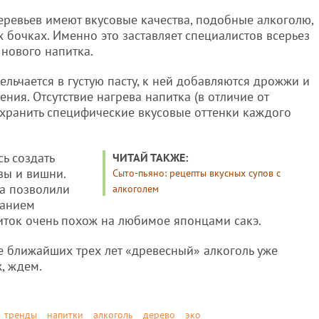
деревьев имеют вкусовые качества, подобные алкоголю,
бочках. Именно это заставляет специалистов всерьез
 нового напитка.
ельчается в густую пасту, к ней добавляются дрожжи и
ния. Отсутствие нагрева напитка (в отличие от
хранить специфические вкусовые оттенки каждого
ь создать
ЧИТАЙ ТАКЖЕ:
зы и вишни.
Сыто-пьяно: рецепты вкусных супов с
ва позволили
алкоголем
жанием
иток очень похож на любимое японцами сакэ.
е ближайших трех лет «древесный» алкоголь уже
ж, ждем.
тренды
напитки
алкоголь
дерево
эко