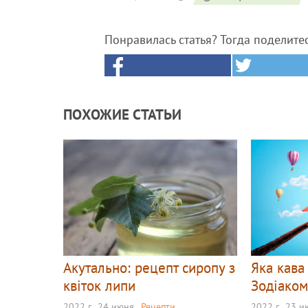
Понравилась статья? Тогда поделите
ПОХОЖИЕ СТАТЬИ
Акутально: рецепт сиропу з
Яка кава
квіток липи
Зодіако
2022 г., 24 июня
Рецепти
2022 г., 23 