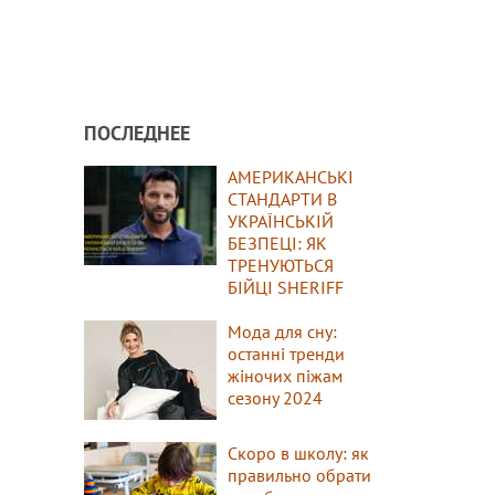
ПОСЛЕДНЕЕ
АМЕРИКАНСЬКІ
СТАНДАРТИ В
УКРАЇНСЬКІЙ
БЕЗПЕЦІ: ЯК
ТРЕНУЮТЬСЯ
БІЙЦІ SHERIFF
Мода для сну:
останні тренди
жіночих піжам
сезону 2024
Скоро в школу: як
правильно обрати