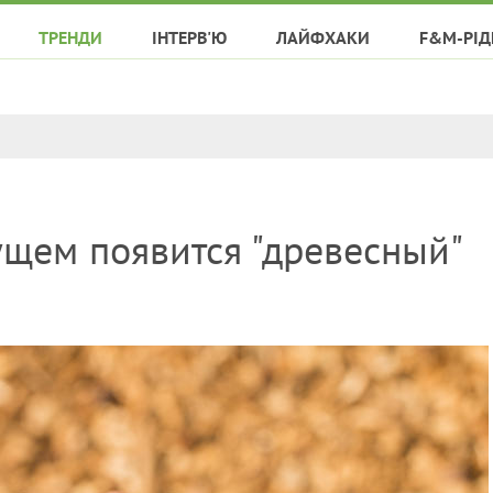
ТРЕНДИ
ІНТЕРВ'Ю
ЛАЙФХАКИ
F&M-РІД
щем появится "древесный"