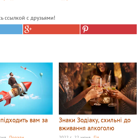
сь ссылкой с друзьями!
 підходить вам за
Знаки Зодіаку, схильні до
м
вживання алкоголю
июня
Поради
2022 г., 22 июня
Гід