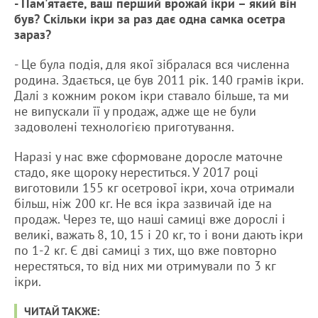
- Пам'ятаєте, ваш перший врожай ікри – який він
був? Скільки ікри за раз дає одна самка осетра
зараз?
- Це була подія, для якої зібралася вся численна
родина. Здається, це був 2011 рік. 140 грамів ікри.
Далі з кожним роком ікри ставало більше, та ми
не випускали її у продаж, адже ще не були
задоволені технологією приготування.
Наразі у нас вже сформоване доросле маточне
стадо, яке щороку нереститься. У 2017 році
виготовили 155 кг осетрової ікри, хоча отримали
більш, ніж 200 кг. Не вся ікра зазвичай іде на
продаж. Через те, що наші самиці вже дорослі і
великі, важать 8, 10, 15 і 20 кг, то і вони дають ікри
по 1-2 кг. Є дві самиці з тих, що вже повторно
нерестяться, то від них ми отримували по 3 кг
ікри.
ЧИТАЙ ТАКЖЕ: