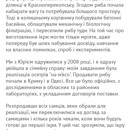
ділянці в Красноперекопську. Згодом риба почала
набирати вагу та потребувала більшого простору.
Тоді в колишньому корівнику побудували бетонні
басейни, облаштували механічну і біологічну
фільтрацію, і переселили рибу туди. На той час про
виготовлення ікри могли тільки мріяти, адже
попереду був шлях набування досвіду, навчання
на власних помилках, спроб і експериментів.
Ми з Юрієм одружилися у 2008 році, і я одразу
увійшла в сімейну справу: моїм завданням була
реалізація осетрів "на м’ясо". Продавати рибу
почали в Криму і в Одесі. Все це було офіційно, з
дослідженнями в обласних та районних
лабораторіях, з укладанням договорів поставки.
Розпродавши всіх самців, яких обрали для
реалізації, ми переключилися на догляд за
самицями і кілька років чекали, коли вони будуть
готові до першої ікри. У цей час зрозуміли, що ікру