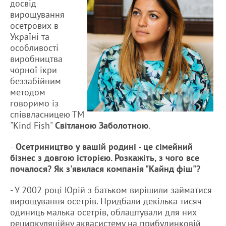
досвід
вирощування
осетрових в
Україні та
особливості
виробництва
чорної ікри
беззабійним
методом
говоримо із
співвласницею ТМ
"Kind Fish"
Світланою Заболотною
.
-
Осетриництво у вашій родині - це сімейний
бізнес з довгою історією. Розкажіть, з чого все
почалося? Як з'явилася компанія "Кайнд фіш"?
- У 2002 році Юрій з батьком вирішили займатися
вирощування осетрів. Придбали декілька тисяч
одиниць малька осетрів, облаштували для них
рециркуляційну аквасистему на прибудинковій