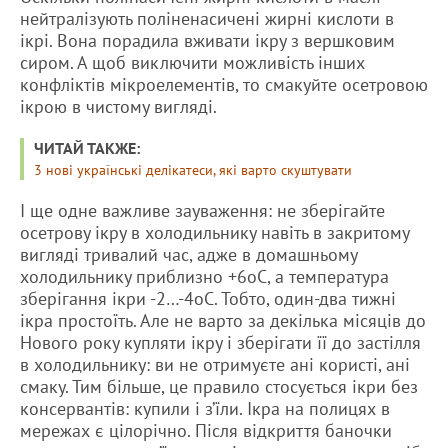
нейтралізують поліненасичені жирні кислоти в
ікрі. Вона порадила вживати ікру з вершковим
сиром. А щоб виключити можливість інших
конфліктів мікроелементів, то смакуйте осетровою
ікрою в чистому вигляді.
ЧИТАЙ ТАКЖЕ:
3 нові українські делікатеси, які варто скуштувати
І ще одне важливе зауваження: не зберігайте
осетрову ікру в холодильнику навіть в закритому
вигляді тривалий час, адже в домашньому
холодильнику приблизно +6оС, а температура
зберігання ікри -2…-4оС. Тобто, один-два тижні
ікра простоїть. Але не варто за декілька місяців до
Нового року купляти ікру і зберігати її до застілля
в холодильнику: ви не отримуєте ані користі, ані
смаку. Тим більше, це правило стосується ікри без
консервантів: купили і з’їли. Ікра на полицях в
мережах є цілорічно. Після відкриття баночки