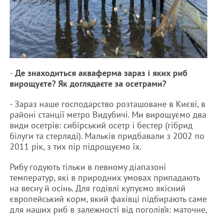
-
Де знаходиться акваферма зараз і яких риб
вирощуєте? Як доглядаєте за осетрами?
- Зараз наше господарство розташоване в Києві, в
районі станції метро Видубичі. Ми вирощуємо два
види осетрів: сибірський осетр і бестер (гібрид
білуги та стерляді). Мальків придбавали з 2002 по
2011 рік, з тих пір підрощуємо їх.
Рибу годують тільки в певному діапазоні
температур, які в природних умовах припадають
на весну й осінь. Для годівлі купуємо якісний
європейський корм, який фахівці підбирають саме
для наших риб в залежності від поголів’я: маточне,