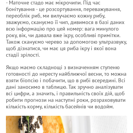
- Маточне стадо має мікрочипи. Під час
бонітування - це розсортування, переважування,
переоблік риб, ми вилучаємо кожну рибу,
зважуємо, скануємо її чип, дивимося в базі даних
всю інформацію про цей номер: вага минулого
року, вік, чи давала вже ікру, особливі примітки.
Також скануємо черево за допомогою ультразвуку,
щоб дізнатися, чи має ця риба ікру і якої вона
стадії зрілості.
Якщо маємо складнощі з визначенням ступеню
готовності до нересту найближчої весни, то можна
взяти біопсію і побачити, що в рибі всередині. Всі
дані заносимо в таблицю. Так зручно аналізувати
всі цифри, а значить, і правильність своїх дій, щоб
робити прогнози на наступні роки, розраховувати
кількість корму, кількість басейнів чи водойм.