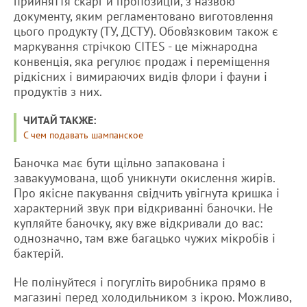
прийняття скарг и пропозицій, з назвою
документу, яким регламентовано виготовлення
цього продукту (ТУ, ДСТУ). Обов’язковим також є
маркування стрічкою CITES - це міжнародна
конвенція, яка регулює продаж і переміщення
рідкісних і вимираючих видів флори і фауни і
продуктів з них.
ЧИТАЙ ТАКЖЕ:
С чем подавать шампанское
Баночка має бути щільно запакована і
завакуумована, щоб уникнути окислення жирів.
Про якісне пакування свідчить увігнута кришка і
характерний звук при відкриванні баночки. Не
купляйте баночку, яку вже відкривали до вас:
однозначно, там вже багацько чужих мікробів і
бактерій.
Не полінуйтеся і погугліть виробника прямо в
магазині перед холодильником з ікрою. Можливо,