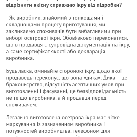
відрізнити якісну справжню ікру від підробки?
- Як виробник, знайомий з тонкощами і
складнощами процесу приготування, ми
закликаємо споживачів бути вибагливими при
виборі осетрової ікри. Обов’язково переконатися,
що в продавця є супровідна документація на ікру,
а саме сертифікат якості або декларація
виробника.
Будь ласка, оминайте стороною ікру, щодо якої
продавець переконує, що вона «дика». Дика – це
браконьєрство, відсутність асептичних умов при
виготовленні і фасуванні, це безвідповідальність
не те що виробника, а й продавця перед
споживачем.
Легально виготовлена осетрова ікра має чітке
маркування із зазначенням виробника і
потужностей виробництва, телефоном для