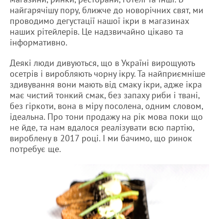
найгарячішу пору, ближче до новорічних свят, ми
проводимо дегустації нашої ікри в магазинах
наших рітейлерів. Це надзвичайно цікаво та
інформативно.
Деякі люди дивуються, що в Україні вирощують
осетрів і виробляють чорну ікру. Та найприємніше
здивування вони мають від смаку ікри, адже ікра
має чистий тонкий смак, без запаху риби і твані,
без гіркоти, вона в міру посолена, одним словом,
ідеальна. Про тони продажу на рік мова поки що
не йде, та нам вдалося реалізувати всю партію,
вироблену в 2017 році. І ми бачимо, що ринок
потребує ще.