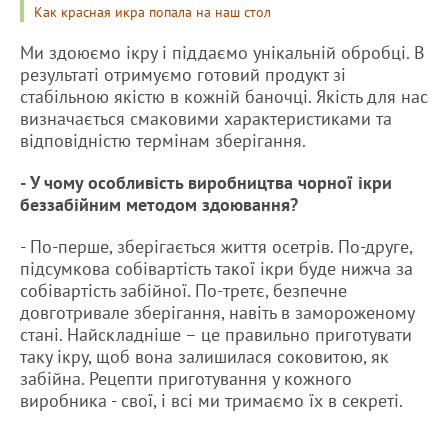
Как красная икра попала на наш стол
Ми здоюємо ікру і піддаємо унікальній обробці. В
результаті отримуємо готовий продукт зі
стабільною якістю в кожній баночці. Якість для нас
визначається смаковими характеристиками та
відповідністю термінам зберігання.
- У чому особливість виробництва чорної ікри
беззабійним методом здоювання?
- По-перше, зберігається життя осетрів. По-друге,
підсумкова собівартість такої ікри буде нижча за
собівартість забійної. По-третє, безпечне
довготривале зберігання, навіть в замороженому
стані. Найскладніше – це правильно приготувати
таку ікру, щоб вона залишилася соковитою, як
забійна. Рецепти приготування у кожного
виробника - свої, і всі ми тримаємо їх в секреті.