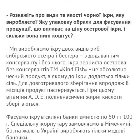
- Розкажіть про види та якості чорної ікри, яку
виробляєте? Яку упаковку обрали для фасування
продукції, що впливає на ціну осетрової ікри, і
скільки вона нині коштує?
- Ми виробляємо ікру двох видів риб –
сибірського осетра і бестера – з додаванням
консерванту і без нього. Ікра зерниста осетрова
без консервантів ТМ «Kind Fish» - це абсолютно
чесний продукт, в якому до ікри додається тільки
сіль. Для довготривалого зберігання впродовж 8
місяців продукт пастеризується. При цьому
вітаміни А, D, E, поліненасичені жирні кислоти
зберігаються.
Фасуємо ікру в скляні банки ємністю по 50 г і 100
г. Спеціальну ікорну тару замовляємо в Німеччині,
бо, на жаль, в Україні виробляють тільки медові
баночки.