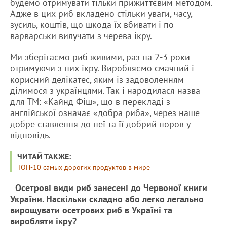
будемо отримувати тільки прижиттєвим методом.
Адже в цих риб вкладено стільки уваги, часу,
зусиль, коштів, що шкода їх вбивати і по-
варварськи вилучати з черева ікру.
Ми зберігаємо риб живими, раз на 2-3 роки
отримуючи з них ікру. Виробляємо смачний і
корисний делікатес, яким із задоволенням
ділимося з українцями. Так і народилася назва
для ТМ: «Кайнд Фіш», що в перекладі з
англійської означає «добра риба», через наше
добре ставлення до неї та її добрий норов у
відповідь.
ЧИТАЙ ТАКЖЕ:
ТОП-10 самых дорогих продуктов в мире
-
Осетрові види риб занесені до Червоної книги
України. Наскільки складно або легко легально
вирощувати осетрових риб в Україні та
виробляти ікру?