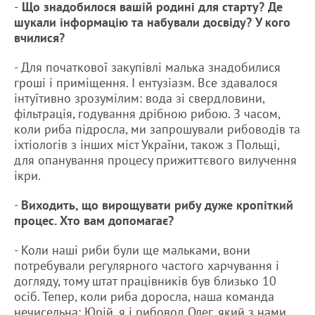
-
Що знадобилося вашій родині для старту? Де
шукали інформацію та набували досвіду? У кого
вчилися?
- Для початкової закупівлі малька знадобилися
гроші і приміщення. І ентузіазм. Все здавалося
інтуїтивно зрозумілим: вода зі свердловини,
фільтрація, годування дрібною рибою. З часом,
коли риба підросла, ми запрошували рибоводів та
іхтіологів з інших міст України, також з Польщі,
для опанування процесу прижиттєвого вилучення
ікри.
-
Виходить, що вирощувати рибу дуже кропіткий
процес. Хто вам допомагає?
- Коли наші риби були ще мальками, вони
потребували регулярного частого харчування і
догляду, тому штат працівників був близько 10
осіб. Тепер, коли риба доросла, наша команда
нечисельна: Юрій, я і рибовод Олег, який з нами