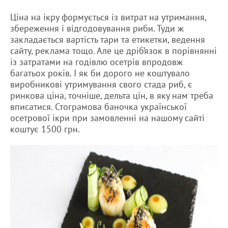
Ціна на ікру формується із витрат на утримання,
збереження і відгодовування риби. Туди ж
закладається вартість тари та етикетки, ведення
сайту, реклама тощо. Але це дріб’язок в порівнянні
із затратами на годівлю осетрів впродовж
багатьох років. І як би дорого не коштувало
виробникові утримування свого стада риб, є
ринкова ціна, точніше, дельта цін, в яку нам треба
вписатися. Стограмова баночка української
осетрової ікри при замовленні на нашому сайті
коштує 1500 грн.