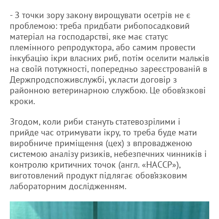
- З точки зору закону вирощувати осетрів не є
проблемою: треба придбати рибопосадковий
матеріал на господарстві, яке має статус
племінного репродуктора, або самим провести
інкубацію ікри власних риб, потім оселити мальків
на своїй потужності, попередньо зареєстрованій в
Держпродспоживслужбі, укласти договір з
районною ветеринарною службою. Це обов’язкові
кроки.
Згодом, коли риби стануть статевозрілими і
прийде час отримувати ікру, то треба буде мати
виробниче приміщення (цех) з впровадженою
системою аналізу ризиків, небезпечних чинників і
контролю критичних точок (англ. «НАССР»),
виготовлений продукт підлягає обов’язковим
лабораторним дослідженням.