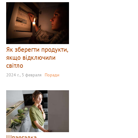
Як зберегти продукти,
якщо відключили
світло
2024 г., 3 февраля
Поради
Шпаргалка