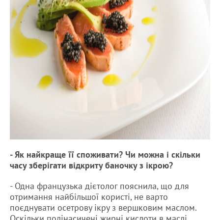
- Як найкраще її споживати? Чи можна і скільки
часу зберігати відкриту баночку з ікрою?
- Одна французька дієтолог пояснила, що для
отримання найбільшої користі, не варто
поєднувати осетрову ікру з вершковим маслом.
Оскільки полінасичені жирні кислоти в маслі