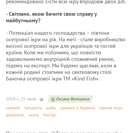
рекомендовано з’їсти всю ікру впродовж двох діб.
- Світлано, якою бачите свою справу у
майбутньому?
- Потенціал нашого господарства – півтони
осетрової ікри на рік. На меті - стале виробництво
якісної осетрової ікри для українців та гостей
країни. Коли ми побачимо, що повністю
задовольняємо внутрішній споживчий ринок,
підемо на експорт. Ми будемо щасливі, коли в
кожній родині стоятиме на святковому столі
баночка осетрової ікри ТМ «Kind Fish».
2018 г., 25 июля
Оксана Волошина
uamade
продукты
рыба
сделано в Украине
черная икра
деликатес
осетр
бестер