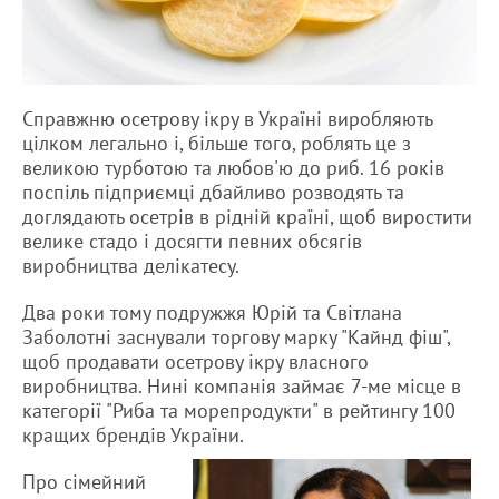
Справжню осетрову ікру в Україні виробляють
цілком легально і, більше того, роблять це з
великою турботою та любов'ю до риб. 16 років
поспіль підприємці дбайливо розводять та
доглядають осетрів в рідній країні, щоб виростити
велике стадо і досягти певних обсягів
виробництва делікатесу.
Два роки тому подружжя Юрій та Світлана
Заболотні заснували торгову марку "Кайнд фіш",
щоб продавати осетрову ікру власного
виробництва. Нині компанія займає 7-ме місце в
категорії "Риба та морепродукти" в рейтингу 100
кращих брендів України.
Про сімейний