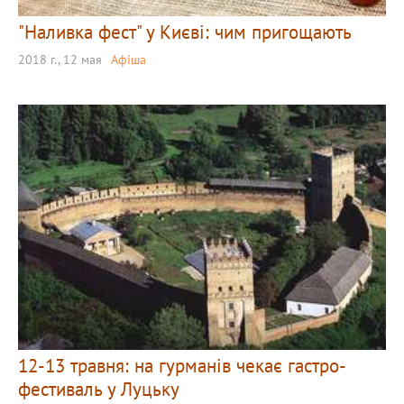
"Наливка фест" у Києві: чим пригощають
2018 г., 12 мая
Афіша
12-13 травня: на гурманів чекає гастро-
фестиваль у Луцьку