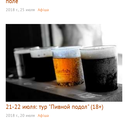
поле
2018 г., 25 июля
Афіша
21-22 июля: тур "Пивной подол" (18+)
2018 г., 20 июля
Афіша