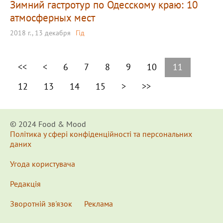
Зимний гастротур по Одесскому краю: 10
атмосферных мест
2018 г., 13 декабря
Гід
<<
<
6
7
8
9
10
11
12
13
14
15
>
>>
© 2024 Food & Мood
Політика у сфері конфіденційності та персональних
даних
Угода користувача
Редакція
Зворотній зв'язок
Реклама