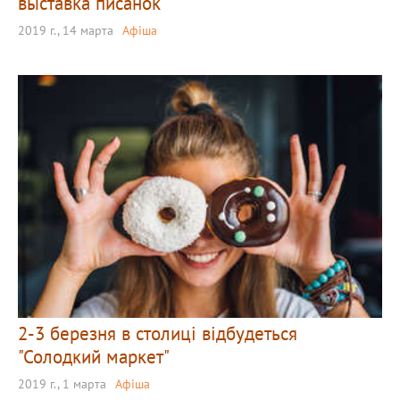
выставка писанок
2019 г., 14 марта
Афіша
2-3 березня в столиці відбудеться
"Солодкий маркет"
2019 г., 1 марта
Афіша