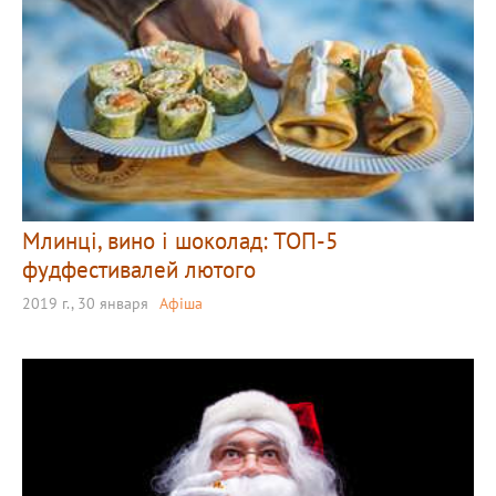
Млинці, вино і шоколад: ТОП-5
фудфестивалей лютого
2019 г., 30 января
Афіша