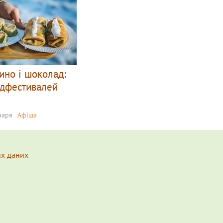
ино і шоколад:
дфестивалей
нваря
Афіша
их даних