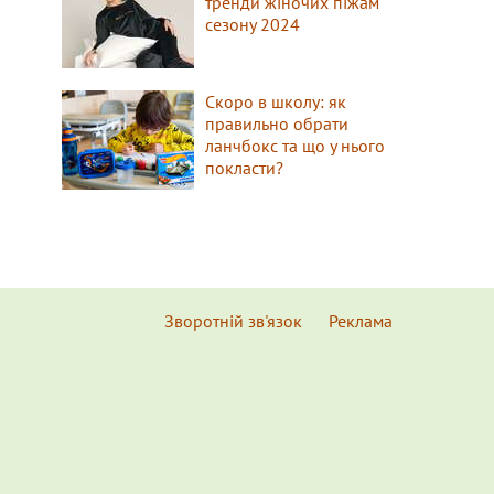
тренди жіночих піжам
сезону 2024
Скоро в школу: як
правильно обрати
ланчбокс та що у нього
покласти?
Зворотній зв'язок
Реклама