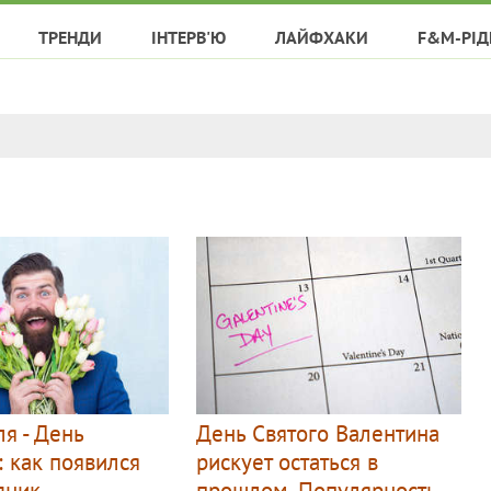
ТРЕНДИ
ІНТЕРВ'Ю
ЛАЙФХАКИ
F&M-РІД
я - День
День Святого Валентина
: как появился
рискует остаться в
дник
прошлом. Популярность