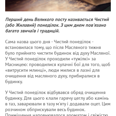
Перший день Великого посту називається Чистий
(або Жилавий) понеділок. З цим днем ​​пов'язано
багато звичаїв і традицій.
Сама назва цього дня - Чистий понеділок -
встановилася тому, що після Масляного тижня
було прийнято чистити будинок від духу Масляної.
У Чистий понеділок проходили «тужілкі» за
Масницею: проводилися кулачні бої для того, щоб
«витрусити млинці», люди милися в лазні для
очищення від масляного духу, прибиралися в
будинку.
У Чистий понеділок відбувався обряд очищення
будинку. Для цього клали гарячу цеглу або камінь
в таз, заварювали в тазу м'яту і додавали оцет. Цим
розчином обприскували весь будинок.
Приміщення наповнювалося ароматом і свіжістю,