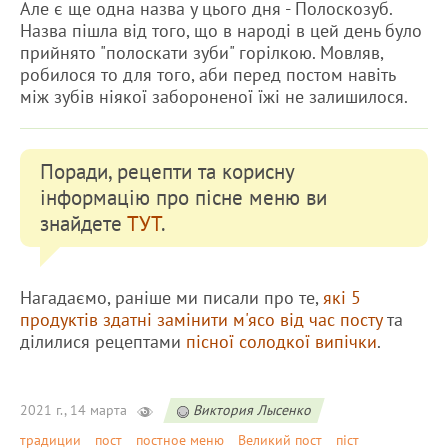
Але є ще одна назва у цього дня - Полоскозуб.
Назва пішла від того, що в народі в цей день було
прийнято "полоскати зуби" горілкою. Мовляв,
робилося то для того, аби перед постом навіть
між зубів ніякої забороненої їжі не залишилося.
Поради, рецепти та корисну
інформацію про пісне меню ви
знайдете
ТУТ
.
Нагадаємо, раніше ми писали про те,
які 5
продуктів здатні замінити м'ясо від час посту
та
ділилися рецептами
пісної солодкої випічки
.
2021 г., 14 марта
Виктория Лысенко
традиции
пост
постное меню
Великий пост
піст