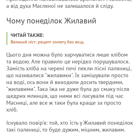
а від духа Масляної не залишалося й сліду.
Чому понеділок Жилавий
ЧИТАЙ ТАКЖЕ:
Великий піст: рецепт омлету без яєць
Цього дня можна було харчуватися лише хлібом
та водою. Але правило це нерідко порушувалося.
Замість хліба на черені печі пекли пісні паляниці,
що називалися "жилавики". Їх замішували просто
на воді, ось вони й виходили досить твердими,
"жилавими". Така їжа не дуже була до смаку після
щедрих млинців, що ними всі ласували під час
Масниці, але все ж таки була краще за просто
хліб.
Існувало повір'я: той, хто їсть у Жилавий понеділок
такі паляниці, то буде дужим, міцним, жилавим.