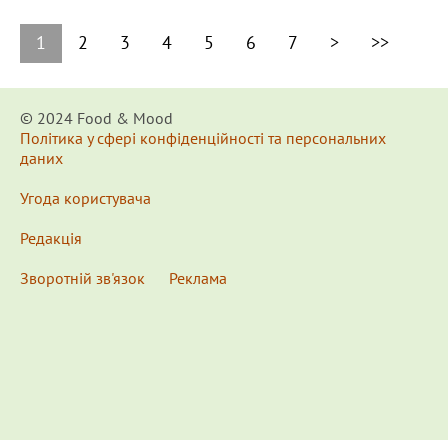
1
2
3
4
5
6
7
>
>>
© 2024 Food & Мood
Політика у сфері конфіденційності та персональних
даних
Угода користувача
Редакція
Зворотній зв'язок
Реклама