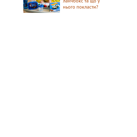
ланчбокс та що у
нього покласти?