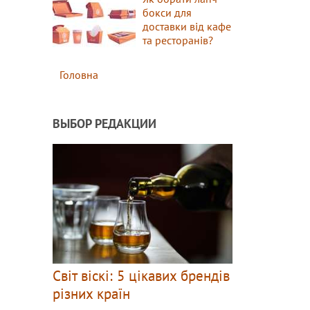
бокси для
доставки від кафе
та ресторанів?
Головна
ВЫБОР РЕДАКЦИИ
Світ віскі: 5 цікавих брендів
різних країн