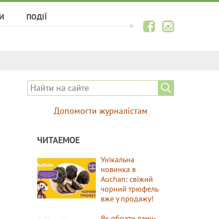
И
ПОДІЇ
Допомогти журналістам
ЧИТАЕМОЕ
Унікальна
новинка в
Auchan: свіжий
чорний трюфель
вже у продажу!
Як обрати ланч-