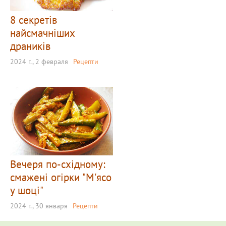
8 секретів
найсмачніших
драників
2024 г., 2 февраля
Рецепти
Вечеря по-східному:
смажені огірки "М'ясо
у шоці"
2024 г., 30 января
Рецепти