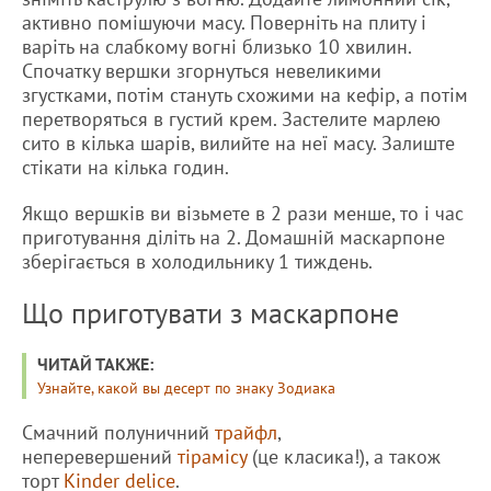
активно помішуючи масу. Поверніть на плиту і
варіть на слабкому вогні близько 10 хвилин.
Спочатку вершки згорнуться невеликими
згустками, потім стануть схожими на кефір, а потім
перетворяться в густий крем. Застелите марлею
сито в кілька шарів, вилийте на неї масу. Залиште
стікати на кілька годин.
Якщо вершків ви візьмете в 2 рази менше, то і час
приготування діліть на 2. Домашній маскарпоне
зберігається в холодильнику 1 тиждень.
Що приготувати з маскарпоне
ЧИТАЙ ТАКЖЕ:
Узнайте, какой вы десерт по знаку Зодиака
Смачний полуничний
трайфл
,
неперевершений
тірамісу
(це класика!), а також
торт
Kinder delice
.