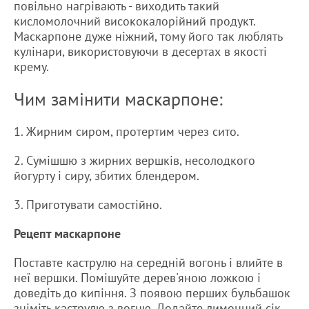
повільно нагрівають - виходить такий
кисломолочний висококалорійний продукт.
Маскарпоне дуже ніжний, тому його так люблять
кулінари, використовуючи в десертах в якості
крему.
Чим замінити маскарпоне:
1. Жирним сиром, протертим через сито.
2. Сумішшю з жирних вершків, несолодкого
йогурту і сиру, збитих блендером.
3. Приготувати самостійно.
Рецепт маскарпоне
Поставте каструлю на середній вогонь і влийте в
неї вершки. Помішуйте дерев'яною ложкою і
доведіть до кипіння. З появою перших бульбашок
зніміть каструлю з вогню. Додайте лимонний сік,