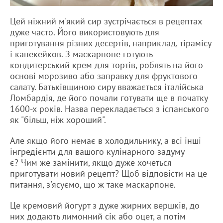
Цей ніжний м'який сир зустрічається в рецептах
дуже часто. Його використовують для
приготування різних десертів, наприклад, тірамісу
і капекейков. З маскарпоне готують
кондитерський крем для тортів, роблять на його
основі морозиво або заправку для фруктового
салату. Батьківщиною сиру вважається італійська
Ломбардія, де його почали готувати ще в початку
1600-х років. Назва перекладається з іспанського
як "більш, ніж хороший".
Але якщо його немає в холодильнику, а всі інші
інгредієнти для вашого кулінарного задуму
є? Чим же замінити, якщо дуже хочеться
приготувати новий рецепт? Щоб відповісти на це
питання, з'ясуємо, що ж таке маскарпоне.
Це кремовий йогурт з дуже жирних вершків, до
них додають лимонний сік або оцет, а потім