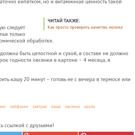
таточно кипятком, но и витаминная ценность такой
ЧИТАЙ ТАКЖЕ:
ую следует
Как просто проверить качество молока
опья только
ермической обработке.
должна быть целостной и сухой, в составе не должно
рок годности овсянки в картоне – 4 месяца, в
рить кашу 20 минут – готовь ее с вечера в термосе или
зно
лайфхаки
завтрак
каша
овсянка
крупа
сь ссылкой с друзьями!