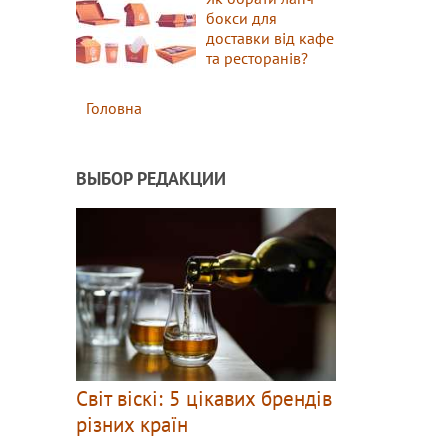
бокси для
доставки від кафе
та ресторанів?
Головна
ВЫБОР РЕДАКЦИИ
Світ віскі: 5 цікавих брендів
різних країн