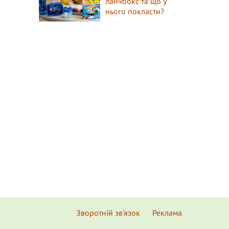
ланчбокс та що у
нього покласти?
Зворотній зв'язок
Реклама