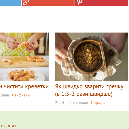
и чистити креветки
Як швидко зварити гречку
(в 1,5-2 рази швидше)
враля
Лайфхаки
2024 г., 4 февраля
Поради
их даних