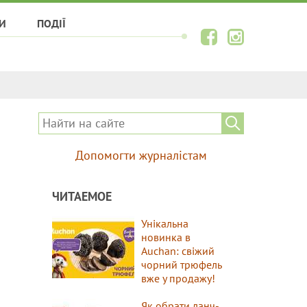
И
ПОДІЇ
Допомогти журналістам
ЧИТАЕМОЕ
Унікальна
новинка в
Auchan: свіжий
чорний трюфель
вже у продажу!
Як обрати ланч-