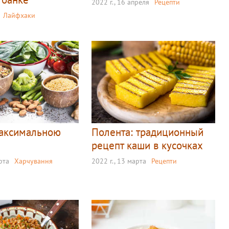
2022 г., 16 апреля
Рецепти
Лайфхаки
максимальною
Полента: традиционный
рецепт каши в кусочках
рта
Харчування
2022 г., 13 марта
Рецепти