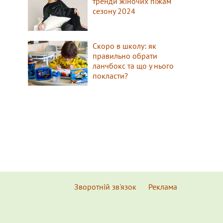
тренди жіночих піжам
сезону 2024
Скоро в школу: як
правильно обрати
ланчбокс та що у нього
покласти?
Зворотній зв'язок
Реклама