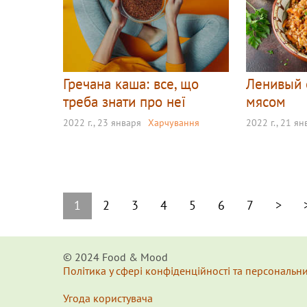
Гречана каша: все, що
Ленивый 
треба знати про неї
мясом
2022 г., 23 января
Харчування
2022 г., 21 я
1
2
3
4
5
6
7
>
© 2024 Food & Мood
Політика у сфері конфіденційності та персональн
Угода користувача