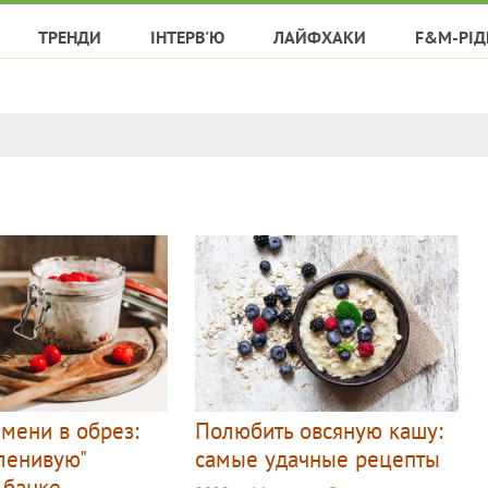
ТРЕНДИ
ІНТЕРВ'Ю
ЛАЙФХАКИ
F&M-РІД
емени в обрез:
Полюбить овсяную кашу:
"ленивую"
самые удачные рецепты
 банке