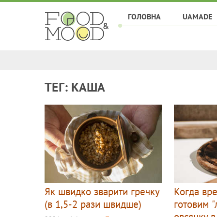
ГОЛОВНА
UAMADE
ТЕГ: КАША
Як швидко зварити гречку
Когда вр
(в 1,5-2 рази швидше)
готовим 
овсянку в