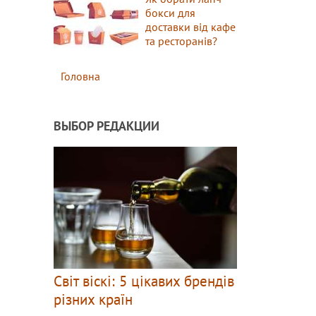
бокси для
доставки від кафе
та ресторанів?
Головна
ВЫБОР РЕДАКЦИИ
Світ віскі: 5 цікавих брендів
різних країн