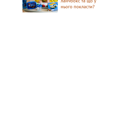
ланчбокс та що у
нього покласти?