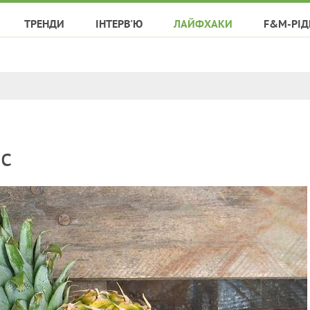
ТРЕНДИ
ІНТЕРВ'Ю
ЛАЙФХАКИ
F&M-РІД
с