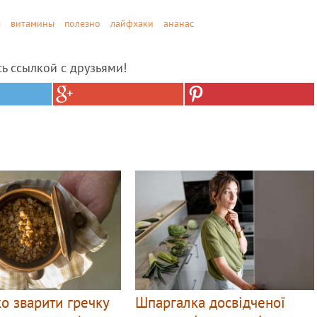
ы
витамины
полезно
лайфхаки
ананас
сь ссылкой с друзьями!
о зварити гречку
Шпаргалка досвідченої