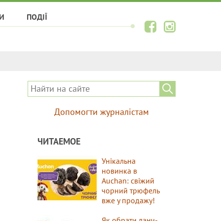
И
ПОДІЇ
Допомогти журналістам
ЧИТАЕМОЕ
Унікальна
новинка в
Auchan: свіжий
чорний трюфель
вже у продажу!
Як обрати ланч-