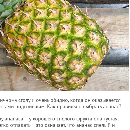
чному столу и очень обидно, когда он оказывается
стами подгнившим. Как правильно выбрать ананас?
у ананаса – у хорошего спелого фрукта она густая,
гко отпадать – это означает, что ананас спелый и