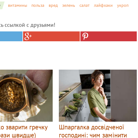
о
витамины
польза
вред
зелень
салат
лайфхаки
укроп
сь ссылкой с друзьями!
о зварити гречку
Шпаргалка досвідченої
 рази швидше)
господині: чим замінити