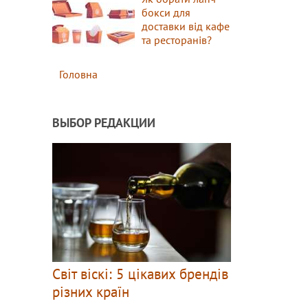
бокси для
доставки від кафе
та ресторанів?
Головна
ВЫБОР РЕДАКЦИИ
Світ віскі: 5 цікавих брендів
різних країн