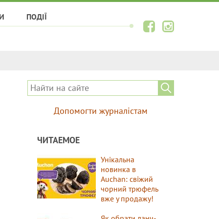
И
ПОДІЇ
Допомогти журналістам
ЧИТАЕМОЕ
Унікальна
новинка в
Auchan: свіжий
чорний трюфель
вже у продажу!
Як обрати ланч-