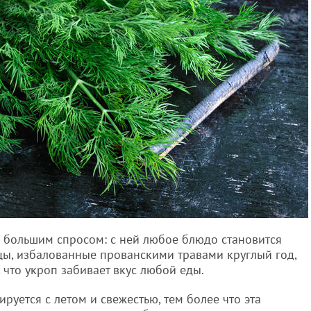
ас большим спросом: с ней любое блюдо становится
нцы, избалованные прованскими травами круглый год,
, что укроп забивает вкус любой еды.
руется с летом и свежестью, тем более что эта