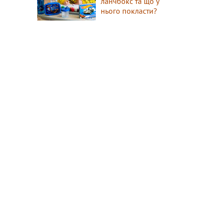
ланчбокс та що у
нього покласти?