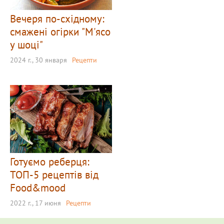
Вечеря по-східному:
смажені огірки "М'ясо
у шоці"
2024 г., 30 января
Рецепти
Готуємо реберця:
ТОП-5 рецептів від
Food&mood
2022 г., 17 июня
Рецепти