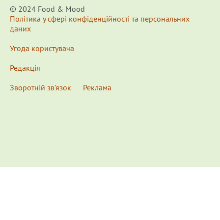
© 2024 Food & Мood
Політика у сфері конфіденційності та персональних
даних
Угода користувача
Редакція
Зворотній зв'язок
Реклама
x
Для удобства пользования сайтом используются
Cookies.
Подробнее...
This website uses Cookies to ensure you get the best
experience on our website.
Learn more...
Ознакомлен(а) /