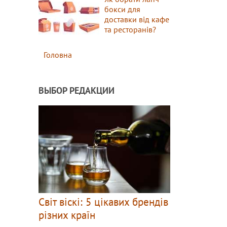
бокси для
доставки від кафе
та ресторанів?
Головна
ВЫБОР РЕДАКЦИИ
Світ віскі: 5 цікавих брендів
різних країн