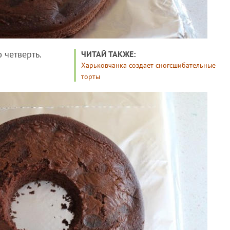
 четверть.
ЧИТАЙ ТАКЖЕ:
Харьковчанка создает сногсшибательные
торты