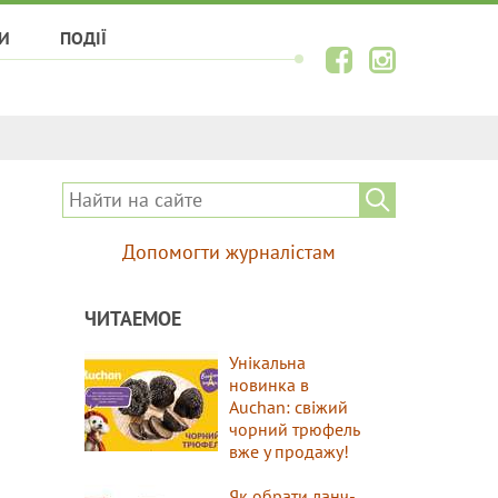
И
ПОДІЇ
Допомогти журналістам
ЧИТАЕМОЕ
Унікальна
новинка в
Auchan: свіжий
чорний трюфель
вже у продажу!
Як обрати ланч-