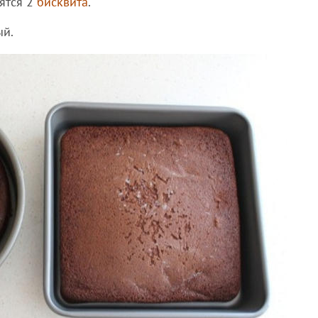
ятся 2
бисквита
.
ый.