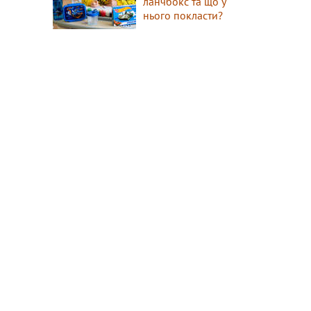
ланчбокс та що у
нього покласти?