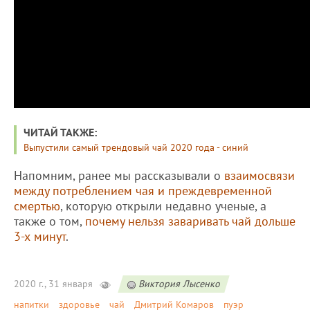
ЧИТАЙ ТАКЖЕ:
Выпустили самый трендовый чай 2020 года - синий
Напомним, ранее мы рассказывали о
взаимосвязи
между потреблением чая и преждевременной
смертью
, которую открыли недавно ученые, а
также о том,
почему нельзя заваривать чай дольше
3-х минут
.
2020 г., 31 января
Виктория Лысенко
напитки
здоровье
чай
Дмитрий Комаров
пуэр