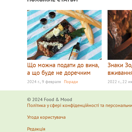
Що можна подати до вина,
Знаки Зо
а що буде не доречним
вживанн
2024 г., 9 февраля
Поради
2022 г., 22 
© 2024 Food & Мood
Політика у сфері конфіденційності та персональн
Угода користувача
Редакція