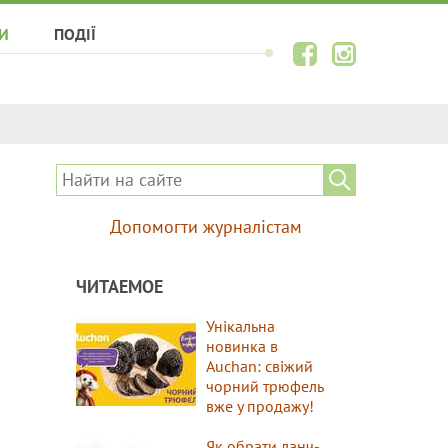
И
ПОДІЇ
Допомогти журналістам
ЧИТАЕМОЕ
Унікальна
новинка в
Auchan: свіжий
чорний трюфель
вже у продажу!
Як обрати ланч-