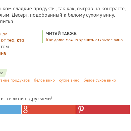
шком сладкие продукты, так как, сыграв на контрасте,
лым. Десерт, подобранный к белому сухому вину,
апитка
чем
ЧИТАЙ ТАКЖЕ:
т тех, кто
Как долго можно хранить открытое вино
птом
ине
.
ко
тание продуктов
белое вино
сухое вино
белое сухое вино
сь ссылкой с друзьями!