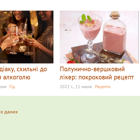
діаку, схильні до
Полунично-вершковий
я алкоголю
лікер: покроковий рецепт
июня
Гід
2022 г., 11 июня
Рецепти
их даних