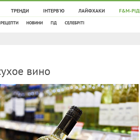
ТРЕНДИ
ІНТЕРВ'Ю
ЛАЙФХАКИ
F&M-РІД
РЕЦЕПТИ
НОВИНИ
ГІД
СЕЛЕБРІТІ
сухое вино