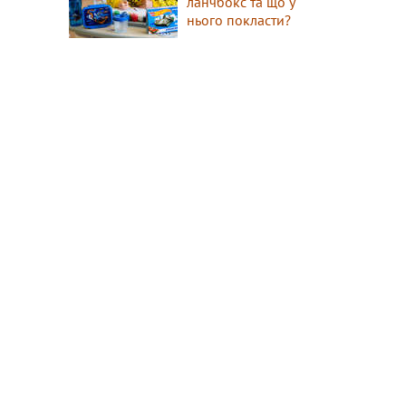
ланчбокс та що у
нього покласти?