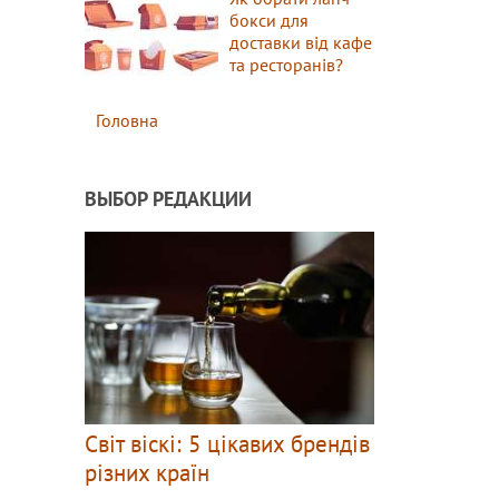
бокси для
доставки від кафе
та ресторанів?
Головна
ВЫБОР РЕДАКЦИИ
Світ віскі: 5 цікавих брендів
різних країн