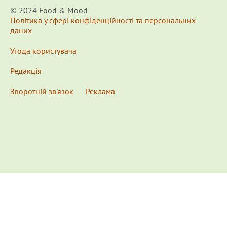
© 2024 Food & Мood
Політика у сфері конфіденційності та персональних
даних
Угода користувача
Редакція
Зворотній зв'язок
Реклама
x
Для удобства пользования сайтом используются
Cookies.
Подробнее...
This website uses Cookies to ensure you get the best
experience on our website.
Learn more...
Ознакомлен(а) /