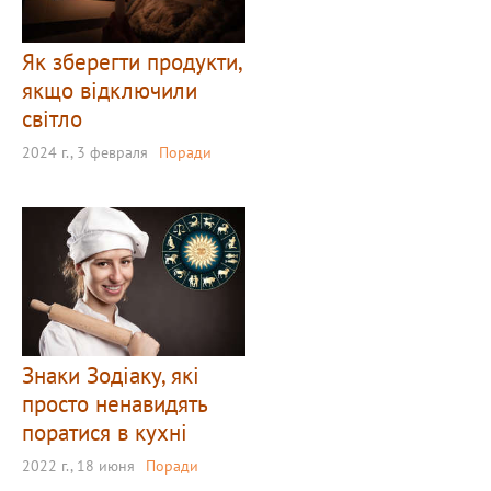
Як зберегти продукти,
якщо відключили
світло
2024 г., 3 февраля
Поради
Знаки Зодіаку, які
просто ненавидять
поратися в кухні
2022 г., 18 июня
Поради