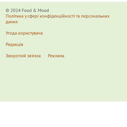
© 2024 Food & Мood
Політика у сфері конфіденційності та персональних
даних
Угода користувача
Редакція
Зворотній зв'язок
Реклама
x
Для удобства пользования сайтом используются
Cookies.
Подробнее...
This website uses Cookies to ensure you get the best