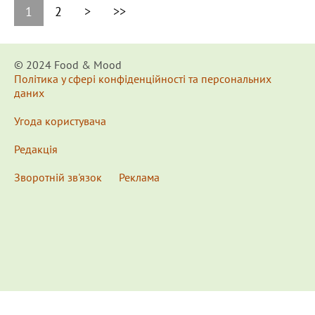
1
2
>
>>
© 2024 Food & Мood
Політика у сфері конфіденційності та персональних
даних
Угода користувача
Редакція
Зворотній зв'язок
Реклама
x
Для удобства пользования сайтом используются