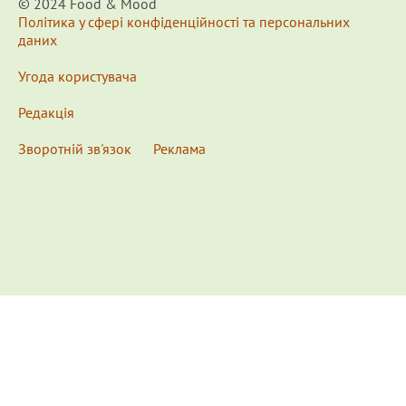
© 2024 Food & Мood
Політика у сфері конфіденційності та персональних
даних
Угода користувача
Редакція
Зворотній зв'язок
Реклама
x
Для удобства пользования сайтом используются
Cookies.
Подробнее...
This website uses Cookies to ensure you get the best
experience on our website.
Learn more...
Ознакомлен(а) /
OK