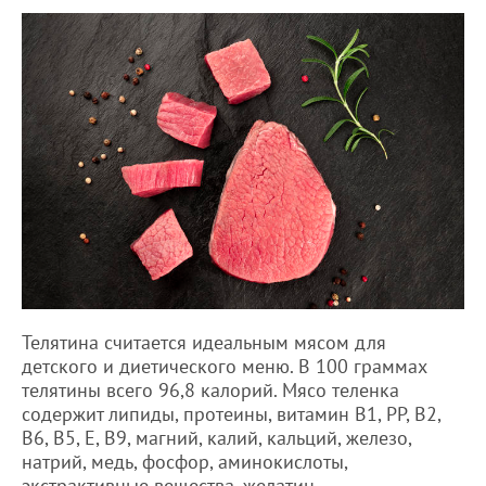
Телятина считается идеальным мясом для
детского и диетического меню. В 100 граммах
телятины всего 96,8 калорий. Мясо теленка
содержит липиды, протеины, витамин В1, РР, В2,
В6, В5, Е, В9, магний, калий, кальций, железо,
натрий, медь, фосфор, аминокислоты,
экстрактивные вещества, желатин.