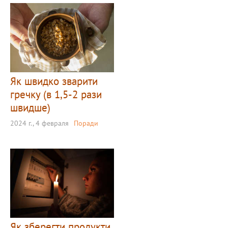
Як швидко зварити
гречку (в 1,5-2 рази
швидше)
2024 г., 4 февраля
Поради
Як зберегти продукти,