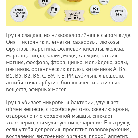
Груша сладкая, но низкокалорийная в сыром виде.
Она – источник клетчатки, сахарозы, глюкозы,
фруктозы, каротина, фолиевой кислоты, железа,
марганца, йода, калия, меди, кальция, натрия,
магния, фосфора, фтора, цинка, молибдена, золы,
пектинов, органических кислот, витаминов А, В3,
В1, В5, В2, В6, С, В9, Р, Е, РР, дубильных веществ,
антибиотика арбутин, биологически активных
веществ, эфирных масел.
Груша убивает микробы и бактерии, улучшает
обмен веществ, способствует омоложению крови,
оздоровлению сердечной мышцы, снижает
холестерин, стимулирует пищеварение. Ешь грушу,
если у тебя депрессия, простатит, головокружения,
воспаления внутренних органов, плохой аппетит,