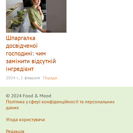
Шпаргалка
досвідченої
господині: чим
замінити відсутній
інгредієнт
2024 г., 1 февраля
Поради
© 2024 Food & Мood
Політика у сфері конфіденційності та персональних
даних
Угода користувача
Редакція