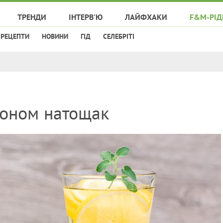
ТРЕНДИ
ІНТЕРВ'Ю
ЛАЙФХАКИ
F&M-РІД
РЕЦЕПТИ
НОВИНИ
ГІД
СЕЛЕБРІТІ
моном натощак