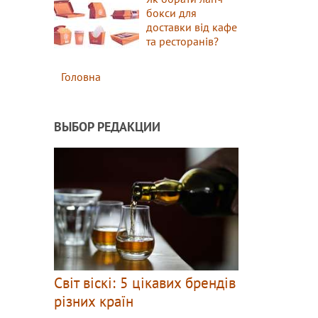
бокси для
доставки від кафе
та ресторанів?
Головна
ВЫБОР РЕДАКЦИИ
Світ віскі: 5 цікавих брендів
різних країн