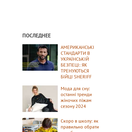
ПОСЛЕДНЕЕ
АМЕРИКАНСЬКІ
СТАНДАРТИ В
УКРАЇНСЬКІЙ
БЕЗПЕЦІ: ЯК
ТРЕНУЮТЬСЯ
БІЙЦІ SHERIFF
Мода для сну:
останні тренди
жіночих піжам
сезону 2024
Скоро в школу: як
правильно обрати