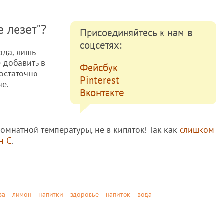
е лезет"?
Присоединяйтесь к нам в
соцсетях:
ода, лишь
 добавить в
Фейсбук
достаточно
Pinterest
че.
Вконтакте
комнатной температуры, не в кипяток! Так как
слишком
н С
.
за
лимон
напитки
здоровье
напиток
вода