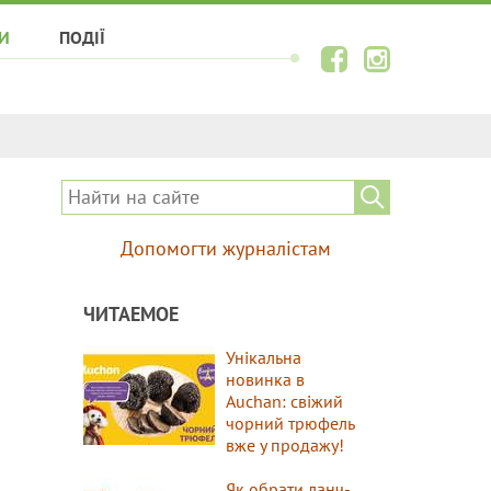
И
ПОДІЇ
Допомогти журналістам
ЧИТАЕМОЕ
Унікальна
новинка в
Auchan: свіжий
чорний трюфель
вже у продажу!
Як обрати ланч-