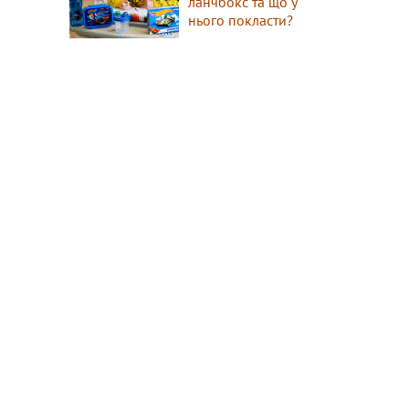
ланчбокс та що у
нього покласти?