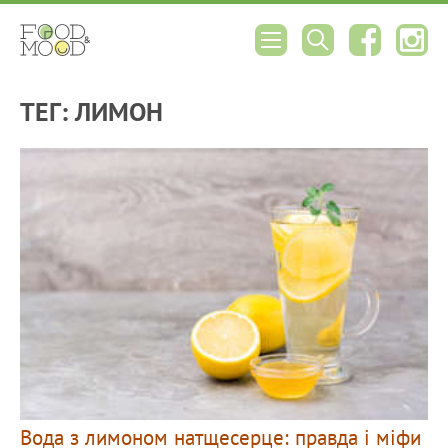
ТЕГ: ЛИМОН
Вода з лимоном натщесерце: правда і міфи