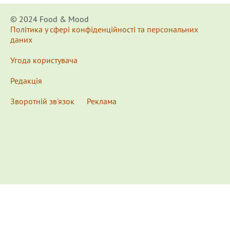
© 2024 Food & Мood
Політика у сфері конфіденційності та персональних
даних
Угода користувача
Редакція
Зворотній зв'язок
Реклама
x
Для удобства пользования сайтом используются
Cookies.
Подробнее...
This website uses Cookies to ensure you get the best