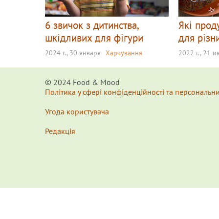
6 звичок з дитинства,
Які прод
шкідливих для фігури
для різн
2024 г., 30 января
Харчування
2022 г., 21 
© 2024 Food & Мood
Політика у сфері конфіденційності та персональн
Угода користувача
Редакція
x
Для удобства пользования сайтом используются Cookie
This website uses Cookies to ensure you get the best exp