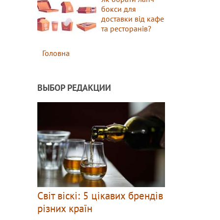
бокси для
доставки від кафе
та ресторанів?
Головна
ВЫБОР РЕДАКЦИИ
Світ віскі: 5 цікавих брендів
різних країн