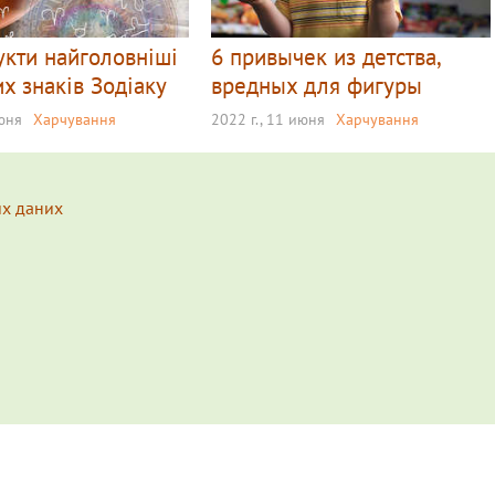
укти найголовніші
6 привычек из детства,
их знаків Зодіаку
вредных для фигуры
июня
Харчування
2022 г., 11 июня
Харчування
их даних
s.
Подробнее...
erience on our website.
Learn more...
Ознакомлен(а) / OK