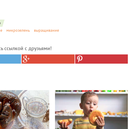
о
ие
микрозелень
выращивание
сь ссылкой с друзьями!