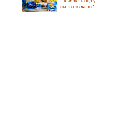
ланчбокс та що у
нього покласти?