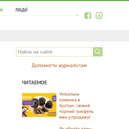
И
ПОДІЇ
Допомогти журналістам
ЧИТАЕМОЕ
Унікальна
новинка в
Auchan: свіжий
чорний трюфель
вже у продажу!
Як обрати ланч-