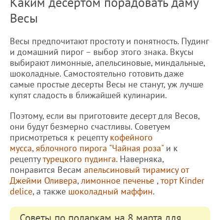
Каким десертом порадовать даму
Весы
Весы предпочитают простоту и понятность. Пудинг
и домашний пирог – выбор этого знака. Вкусы
выбирают лимонные, апельсиновые, миндальные,
шоколадные. Самостоятельно готовить даже
самые простые десерты Весы не станут, уж лучше
купят сладость в ближайшей кулинарии.
Поэтому, если вы приготовите десерт для Весов,
они будут безмерно счастливы. Советуем
присмотреться к рецепту
кофейного
мусса
,
яблочного пирога "Чайная роза"
и к
рецепту
турецкого пудинга
. Наверняка,
понравится Весам
апельсиновый тирамису от
Джейми Оливера
,
лимонное печенье
,
торт Kinder
delice
, а также
шоколадный маффин
.
Советы по подаркам на 8 марта для