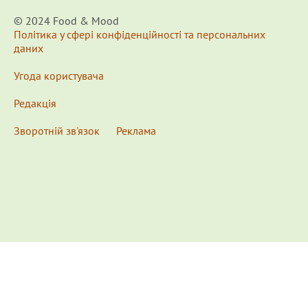
© 2024 Food & Мood
Політика у сфері конфіденційності та персональних
даних
Угода користувача
Редакція
Зворотній зв'язок
Реклама
x
Для удобства пользования сайтом используются
Cookies.
Подробнее...
This website uses Cookies to ensure you get the best