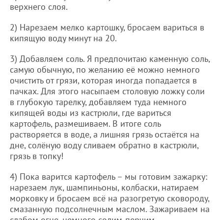
верхнего слоя.
2) Нарезаем мелко картошку, бросаем вариться в
кипящую воду минут на 20.
3) Добавляем соль. Я предпочитаю каменную соль,
самую обычную, по желанию её можно немного
очистить от грязи, которая иногда попадается в
пачках. Для этого насыпаем столовую ложку соли
в глубокую тарелку, добавляем туда немного
кипящей воды из кастрюли, где вариться
картофель, размешиваем. В итоге соль
растворяется в воде, а лишняя грязь остаётся на
дне, солёную воду сливаем обратно в кастрюли,
грязь в топку!
4) Пока варится картофель – мы готовим зажарку:
нарезаем лук, шампиньоны, колбаски, натираем
морковку и бросаем всё на разогретую сковороду,
смазанную подсолнечным маслом. Зажариваем на
слабом огне, немного солим-перчим.