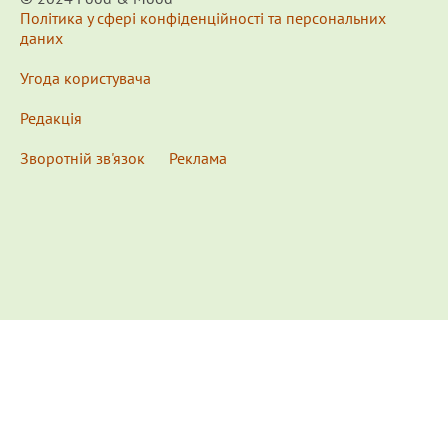
Політика у сфері конфіденційності та персональних
даних
Угода користувача
Редакція
Зворотній зв'язок
Реклама
x
Для удобства пользования сайтом используются
Cookies.
Подробнее...
This website uses Cookies to ensure you get the best
experience on our website.
Learn more...
Ознакомлен(а) /
OK