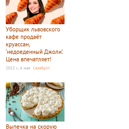
Уборщик львовского
кафе продаёт
круассан,
‘недоеденный Джоли’.
Цена впечатляет!
2022 г., 6 мая
Селебріті
Выпечка на скорую