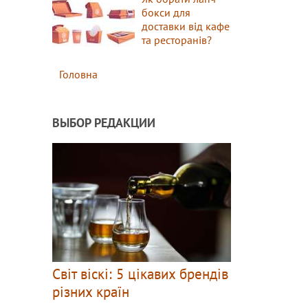
бокси для
доставки від кафе
та ресторанів?
Головна
ВЫБОР РЕДАКЦИИ
Світ віскі: 5 цікавих брендів
різних країн