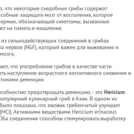
, что некоторые съедобные грибы содержат
собные защищать мозг от воспаления, которое
 термин, обозначающий симптомы, вызванные
яют на память и мышление.
е из сильнодействующих соединений в грибах
та нервов (NGF), который важен для выживания и
мозга.
ают, что употребление грибов в качестве части
ть наступление возрастного когнитивного снижения и
птомами деменции.
особностью предотвращать деменцию, - это
Hericium
 популярный кулинарный гриб в Азии. В одном из
 было показано, что ежовик гребенчатый улучшает
MCI). Активными веществами Hericium erinaceus
Оба соединения способны стимулировать выработку