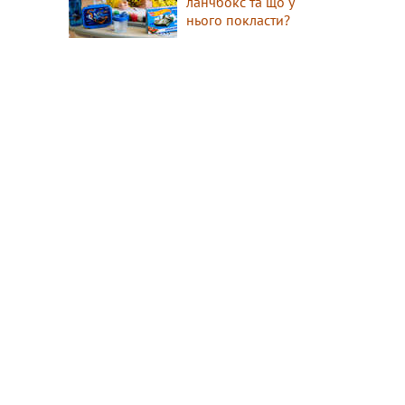
ланчбокс та що у
нього покласти?