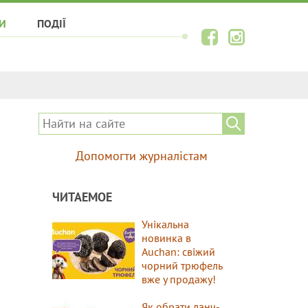
И
ПОДІЇ
Допомогти журналістам
ЧИТАЕМОЕ
Унікальна
новинка в
Auchan: свіжий
чорний трюфель
вже у продажу!
Як обрати ланч-