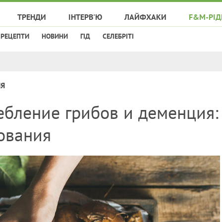
ТРЕНДИ
ІНТЕРВ'Ю
ЛАЙФХАКИ
F&M-РІД
РЕЦЕПТИ
НОВИНИ
ГІД
СЕЛЕБРІТІ
НЯ
ебление грибов и деменция:
ования