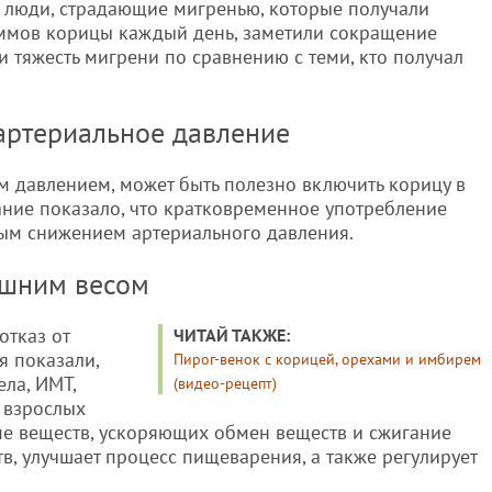
о люди, страдающие мигренью, которые получали
ммов корицы каждый день, заметили сокращение
и тяжесть мигрени по сравнению с теми, кто получал
 артериальное давление
м давлением, может быть полезно включить корицу в
ние показало, что кратковременное употребление
ым снижением артериального давления.
лишним весом
отказ от
ЧИТАЙ ТАКЖЕ:
я показали,
Пирог-венок с корицей, орехами и имбирем
ела, ИМТ,
(видео-рецепт)
 взрослых
ппе веществ, ускоряющих обмен веществ и сжигание
в, улучшает процесс пищеварения, а также регулирует