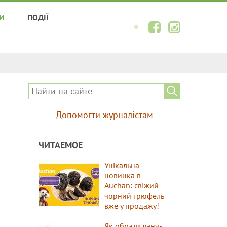
И
ПОДІЇ
Допомогти журналістам
ЧИТАЕМОЕ
Унікальна
новинка в
Auchan: свіжий
чорний трюфель
вже у продажу!
Як обрати ланч-