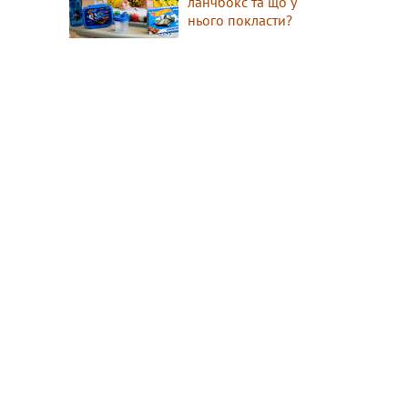
ланчбокс та що у
нього покласти?