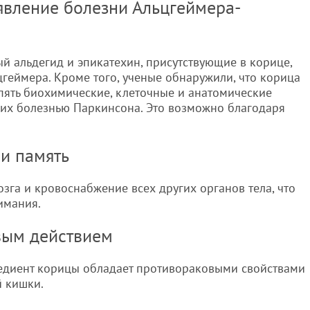
оявление болезни Альцгеймера-
й альдегид и эпикатехин, присутствующие в корице,
цгеймера. Кроме того, ученые обнаружили, что корица
пять биохимические, клеточные и анатомические
их болезнью Паркинсона. Это возможно благодаря
 и память
зга и кровоснабжение всех других органов тела, что
имания.
вым действием
редиент корицы обладает противораковыми свойствами
й кишки.