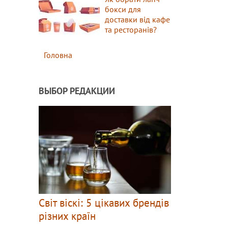
бокси для
доставки від кафе
та ресторанів?
Головна
ВЫБОР РЕДАКЦИИ
Світ віскі: 5 цікавих брендів
різних країн