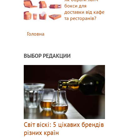
бокси для
доставки від кафе
та ресторанів?
Головна
ВЫБОР РЕДАКЦИИ
Світ віскі: 5 цікавих брендів
різних країн