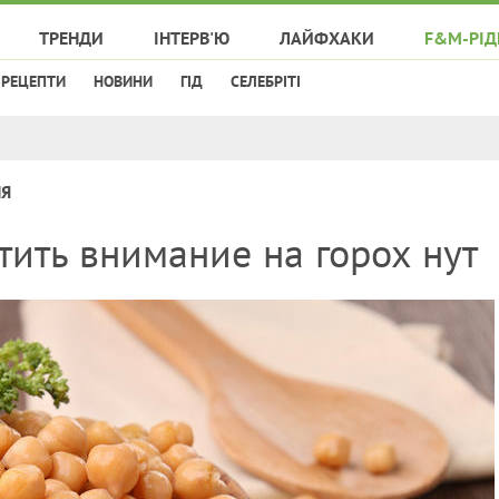
ТРЕНДИ
ІНТЕРВ'Ю
ЛАЙФХАКИ
F&M-РІД
РЕЦЕПТИ
НОВИНИ
ГІД
СЕЛЕБРІТІ
НЯ
тить внимание на горох нут