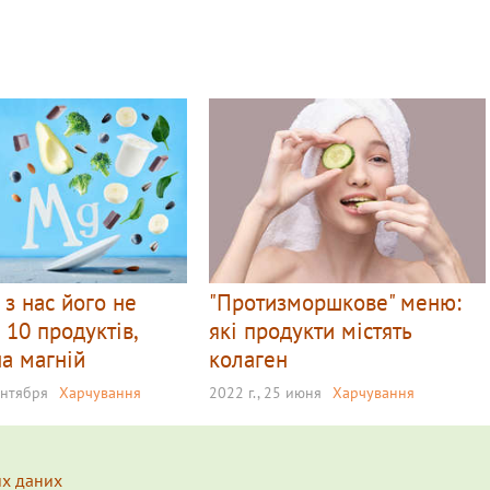
з нас його не
"Протизморшкове" меню:
 10 продуктів,
які продукти містять
на магній
колаген
ентября
Харчування
2022 г., 25 июня
Харчування
их даних