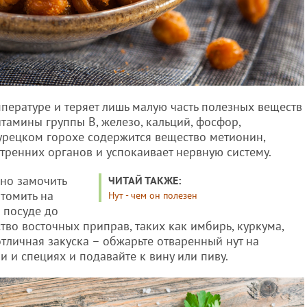
пературе и теряет лишь малую часть полезных веществ
итамины группы В, железо, кальций, фосфор,
урецком горохе содержится вещество метионин,
тренних органов и успокаивает нервную систему.
чно замочить
ЧИТАЙ ТАКЖЕ:
 томить на
Нут - чем он полезен
й посуде до
тво восточных приправ, таких как имбирь, куркума,
отличная закуска – обжарьте отваренный нут на
и и специях и подавайте к вину или пиву.