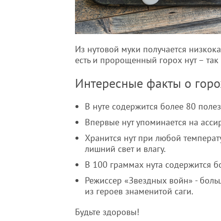
Из нутовой муки получается низкок
есть и пророщенный горох нут – так
Интересные факты о горо
В нуте содержится более 80 полез
Впервые нут упоминается на ассир
Хранится нут при любой температу
лишний свет и влагу.
В 100 граммах нута содержится б
Режиссер «Звездных войн» - боль
из героев знаменитой саги.
Будьте здоровы!