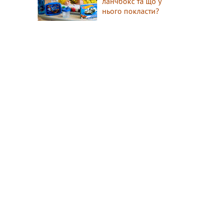
ланчбокс та що у
нього покласти?