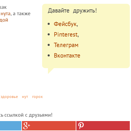
как
Давайте дружить!
 нута
, а также
одой
Фейсбук
,
Pinterest
,
Телеграм
Вконтакте
здоровье
нут
горох
сь ссылкой с друзьями!