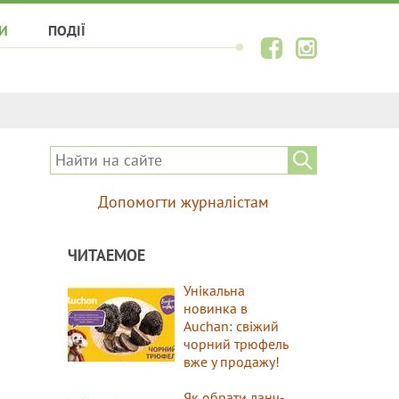
И
ПОДІЇ
Допомогти журналістам
ЧИТАЕМОЕ
Унікальна
новинка в
Auchan: свіжий
чорний трюфель
вже у продажу!
Як обрати ланч-