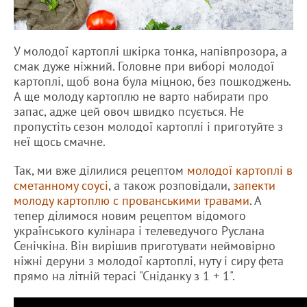
У молодої картоплі шкірка тонка, напівпрозора, а
смак дуже ніжний. Головне при виборі молодої
картоплі, щоб вона була міцною, без пошкоджень.
А ще молоду картоплю не варто набирати про
запас, адже цей овоч швидко псується. Не
пропустіть сезон молодої картоплі і приготуйте з
неї щось смачне.
Так, ми вже ділилися рецептом
молодої картоплі в
сметанному соусі
, а також розповідали,
запекти
молоду картоплю с прованськими травами
. А
тепер ділимося новим рецептом відомого
українського кулінара і телеведучого Руслана
Сенічкіна. Він вирішив приготувати неймовірно
ніжні деруни з молодої картоплі, нуту і сиру фета
прямо на літній терасі "Сніданку з 1 + 1".