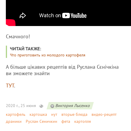
Смачного!
ЧИТАЙ ТАКЖЕ:
Что приготовить из молодого картофеля
А більше цікавих рецептів від Руслана Сєнічкіна
ви зможете знайти
ТУТ
.
2020 г., 25 июня
Виктория Лысенко
картофель
картошка
нут
вторые блюда
видео-рецепт
драники
Руслан Сеничкин
фета
картопля