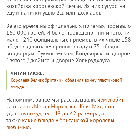
хозяйства королевской семьи. Из них сугубо на
еду и напитки ушло 2,2 млн. долларов.
За это время на официальных приемах побывало
160 000 гостей. И было проведено - ни много, ни
мало - 240 официальных приемов, в их числе 158
обедов, девять вечеринок в саду и 75 обедов
во дворцах: Букингемском, Виндзорском, дворце
Святого Джеймса и дворце Холирудхауса.
ЧИТАЙ ТАКЖЕ:
Королева Великобритании объявила войну пластиковой
посуде
Напомним, ранее мы рассказывали,
чем любит
завтракать Меган Маркл
,
как Кейт Мидлтон
удалось похудеть с 48 до 42 размера
, а
также
какие блюда у британской королевы
любимые
.