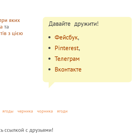
при яких
Давайте дружити!
а
та
ів з цією
Фейсбук
,
Pinterest
,
Телеграм
Вконтакте
ягоды
черника
чорника
ягоди
сь ссылкой с друзьями!