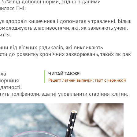
 32% від добової норми, згідно з даними
лилася Емі.
ує здоров'я кишечника і допомагає у травленні. Більш
омолоджують властивостями, які, як заявляють учені,
иття.
ни від вільних радикалів, які викликають
сти до розвитку хронічних захворювань, таких як рак
ила
ЧИТАЙ ТАКЖЕ:
 чорниця
Рецепт летней выпечки: тарт с черникой
датності.
ить поліфеноли, здатні уповільнити старіння клітин.