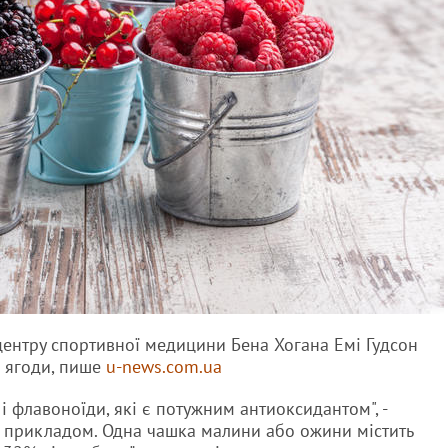
 центру спортивної медицини Бена Хогана Емі Гудсон
 ягоди, пише
u-news.com.ua
С і флавоноїди, які є потужним антиоксидантом", -
е прикладом. Одна чашка малини або ожини містить