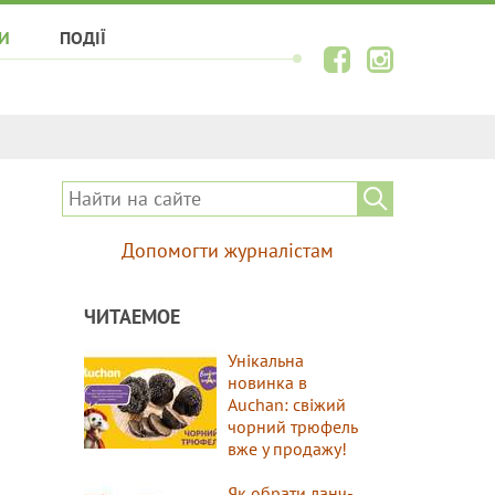
И
ПОДІЇ
Допомогти журналістам
ЧИТАЕМОЕ
Унікальна
новинка в
Auchan: свіжий
чорний трюфель
вже у продажу!
Як обрати ланч-