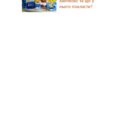
ланчбокс та що у
нього покласти?