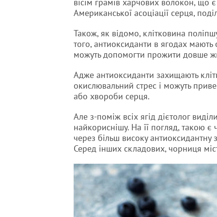
вісім грамів харчових волокон, що є
Американської асоціації серця, поді
Також, як відомо, клітковина поліпш
того, антиоксиданти в ягодах мають 
можуть допомогти прожити довше ж
Адже антиоксиданти захищають кліти
окислювальний стрес і можуть приве
або хвороби серця.
Але з-поміж всіх ягід дієтолог виділ
найкориснішу. На її погляд, такою є
через більш високу антиоксидантну з
Серед інших складових, чорниця міст