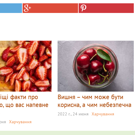
іщі факти про
Вишня – чим може бути
, що вас напевне
корисна, а чим небезпечна
ь
2022 г., 24 июня
Харчування
июня
Харчування