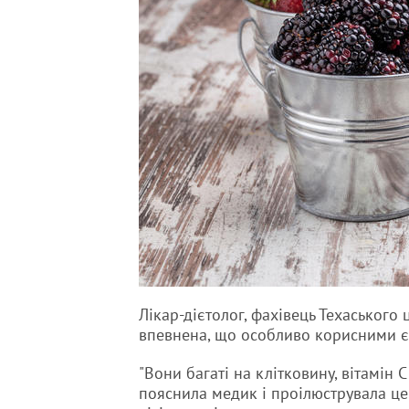
Лікар-дієтолог, фахівець Техаського
впевнена, що особливо корисними є
"Вони багаті на клітковину, вітамін 
пояснила медик і проілюструвала ц