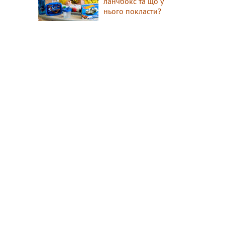
ланчбокс та що у
нього покласти?