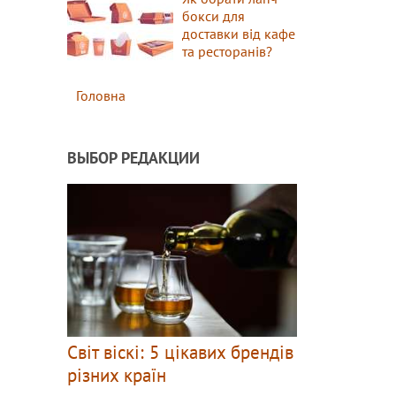
бокси для
доставки від кафе
та ресторанів?
Головна
ВЫБОР РЕДАКЦИИ
Світ віскі: 5 цікавих брендів
різних країн