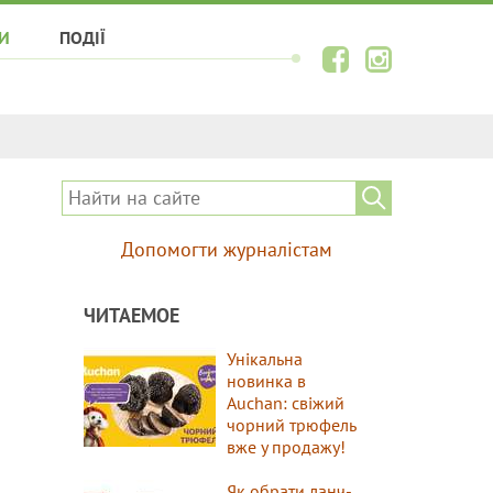
И
ПОДІЇ
Допомогти журналістам
ЧИТАЕМОЕ
Унікальна
новинка в
Auchan: свіжий
чорний трюфель
вже у продажу!
Як обрати ланч-