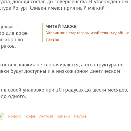
укта, доводя состав до совершенства. В утвержденном
стуре йогурт. Сливки имеют приятный мягкий
 целью
ЧИТАЙ ТАКЖЕ:
бо для кофе,
Украинские стартаперы изобрели съедобные
рые хорошо
пакеты
траков,
кости «сливки» не сворачиваются, а его структура не
ливки будут доступны и в низкожирном диетическом
т в своей упаковке при 20 градусах до шести месяцев,
 до одного.
о
молоко
кофе
лактоза
сливки
Нестле