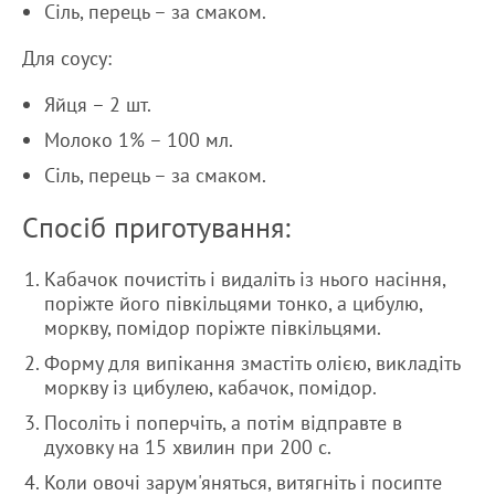
Сіль, перець – за смаком.
Для соусу:
Яйця – 2 шт.
Молоко 1% – 100 мл.
Сіль, перець – за смаком.
Спосіб приготування:
Кабачок почистіть і видаліть із нього насіння,
поріжте його півкільцями тонко, а цибулю,
моркву, помідор поріжте півкільцями.
Форму для випікання змастіть олією, викладіть
моркву із цибулею, кабачок, помідор.
Посоліть і поперчіть, а потім відправте в
духовку на 15 хвилин при 200 с.
Коли овочі зарум'яняться, витягніть і посипте