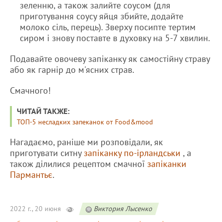
зеленню, а також залийте соусом (для
приготування соусу яйця збийте, додайте
молоко сіль, перець). Зверху посипте тертим
сиром і знову поставте в духовку на 5-7 хвилин.
Подавайте овочеву запіканку як самостійну страву
або як гарнір до м'ясних страв.
Смачного!
ЧИТАЙ ТАКЖЕ:
ТОП-5 несладких запеканок от Food&mood
Нагадаємо, раніше ми розповідали, як
приготувати ситну
запіканку по-ірландськи
, а
також ділилися рецептом смачної
запіканки
Пармантьє
.
2022 г., 20 июня
Виктория Лысенко