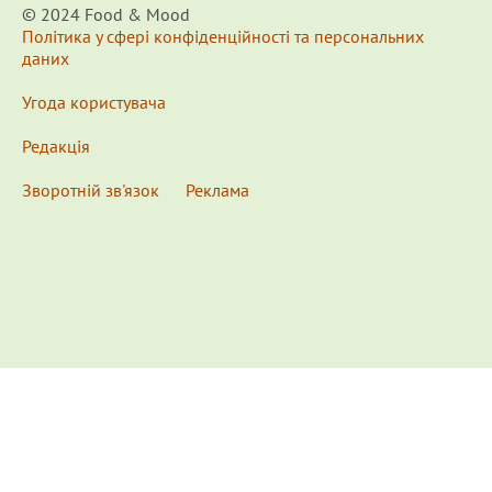
© 2024 Food & Мood
Політика у сфері конфіденційності та персональних
даних
Угода користувача
Редакція
Зворотній зв'язок
Реклама
x
Для удобства пользования сайтом используются
Cookies.
Подробнее...
This website uses Cookies to ensure you get the best
experience on our website.
Learn more...
Ознакомлен(а) /