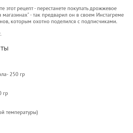
те этот рецепт - перестанете покупать дрожжевое
в магазинах" - так предварил он в своем Инстагреме
анов, которым охотно поделился с подписчиками.
т.
нты
ла- 250 гр
0 гр
ой температуры)