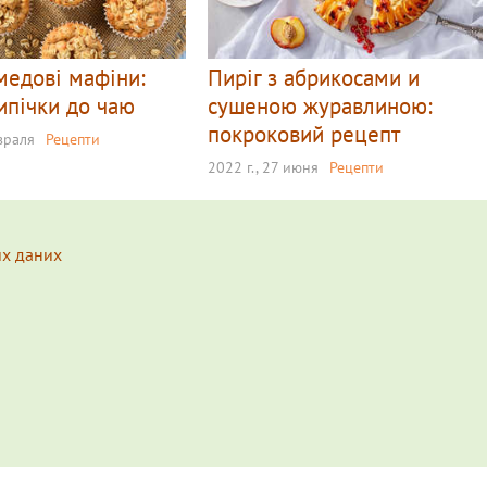
медові мафіни:
Пиріг з абрикосами и
ипічки до чаю
сушеною журавлиною:
покроковий рецепт
евраля
Рецепти
2022 г., 27 июня
Рецепти
их даних