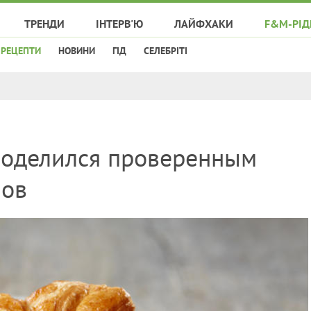
ТРЕНДИ
ІНТЕРВ'Ю
ЛАЙФХАКИ
F&M-РІД
РЕЦЕПТИ
НОВИНИ
ГІД
СЕЛЕБРІТІ
оделился проверенным
нов