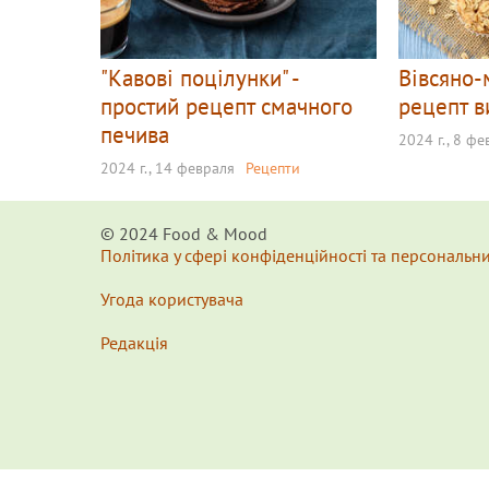
"Кавові поцілунки" -
Вівсяно-
простий рецепт смачного
рецепт в
печива
2024 г., 8 ф
2024 г., 14 февраля
Рецепти
© 2024 Food & Мood
Політика у сфері конфіденційності та персональн
Угода користувача
Редакція
x