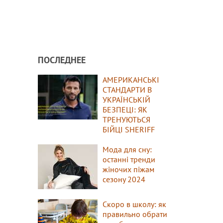
ПОСЛЕДНЕЕ
АМЕРИКАНСЬКІ
СТАНДАРТИ В
УКРАЇНСЬКІЙ
БЕЗПЕЦІ: ЯК
ТРЕНУЮТЬСЯ
БІЙЦІ SHERIFF
Мода для сну:
останні тренди
жіночих піжам
сезону 2024
Скоро в школу: як
правильно обрати