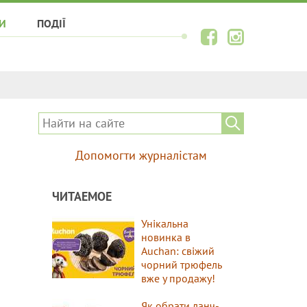
И
ПОДІЇ
Допомогти журналістам
ЧИТАЕМОЕ
Унікальна
новинка в
Auchan: свіжий
чорний трюфель
вже у продажу!
Як обрати ланч-