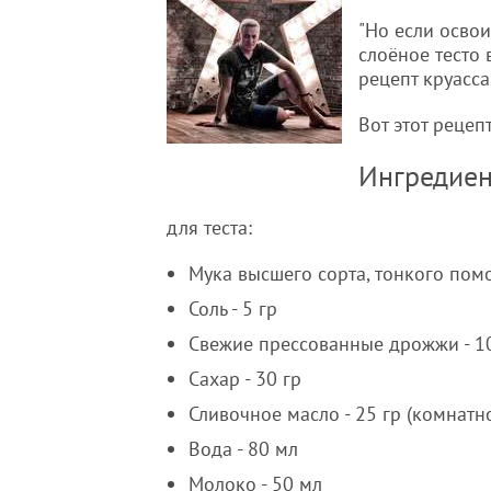
"Но если освои
слоёное тесто 
рецепт круасс
Вот этот рецеп
Ингредие
для теста:
Мука высшего сорта, тонкого помо
Соль - 5 гр
Свежие прессованные дрожжи - 1
Сахар - 30 гр
Сливочное масло - 25 гр (комнатн
Вода - 80 мл
Молоко - 50 мл