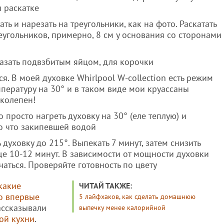
и раскатке
ть и нарезать на треугольники, как на фото. Раскатать
реугольников, примерно, 8 см у основания со сторонами
мазать подвзбитым яйцом, для корочки
я. В моей духовке Whirlpool W-collection есть режим
пературу на 30° и в таком виде мои круассаны
иколепен!
 просто нагреть духовку на 30° (еле теплую) и
ко что закипевшей водой
 духовку до 215°. Выпекать 7 минут, затем снизить
ще 10-12 минут. В зависимости от мощности духовки
аться. Проверяйте готовность по цвету
какие
ЧИТАЙ ТАКЖЕ:
о впервые
5 лайфхаков, как сделать домашнюю
рассказывали
выпечку менее калорийной
ой кухни
.