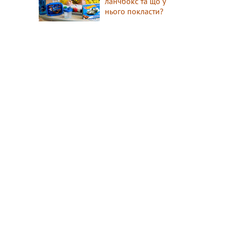
ланчбокс та що у
нього покласти?