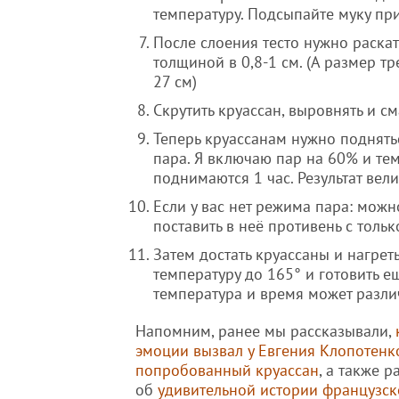
температуру. Подсыпайте муку пр
После слоения тесто нужно раската
толщиной в 0,8-1 см. (А размер т
27 см)
Скрутить круассан, выровнять и с
Теперь круассанам нужно поднятьс
пара. Я включаю пар на 60% и тем
поднимаются 1 час. Результат вел
Если у вас нет режима пара: можно
поставить в неё противень с толь
Затем достать круассаны и нагреть
температуру до 165° и готовить е
температура и время может различ
Напомним, ранее мы рассказывали,
эмоции вызвал у Евгения Клопотенк
попробованный круассан
, а также 
об
удивительной истории французск