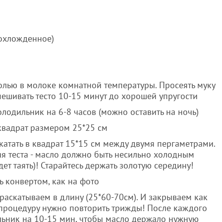
 охложденное)
олью в молоке комнатной температуры. Просеять муку
мешивать тесто 10-15 минут до хорошей упругости
олодильник на 6-8 часов (можно оставить на ночь)
 квадрат размером 25*25 см
катать в квадрат 15*15 см между двумя пергаметрами.
я теста - масло должно быть несильно холодным
дет таять)! Старайтесь держать золотую середину!
ь конвертом, как на фото
раскатываем в длину (25*60-70см). И закрываем как
у процедуру нужно повторить трижды! После каждого
ильник на 10-15 мин, чтобы масло держало нужную