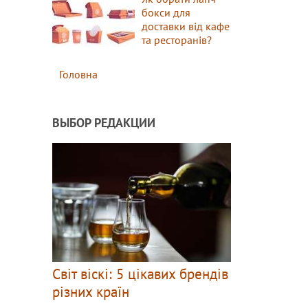
бокси для
доставки від кафе
та ресторанів?
Головна
ВЫБОР РЕДАКЦИИ
Світ віскі: 5 цікавих брендів
різних країн