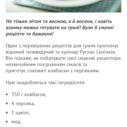
Не тільки літом та весною, а й восени, і навіть
взимку можна готувати на грилі! Були б смачні
рецепти та бажання!
Один з перевірених рецептів для гриля пропонує
відомий телеведучий та кулінар Руслан Сенічкін.
Він покаже, як побалувати свої смакові рецептори
незвичайним поєднанням смаків та
приготує соковиті ковбаски з персиками.
Нам знадобляться такі інгредієнти:
350 г ковбасок,
4 персика,
1 цукіні,
мед,