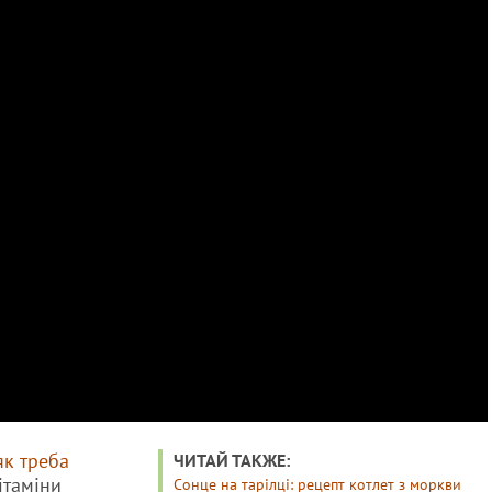
як треба
ЧИТАЙ ТАКЖЕ:
ітаміни
Сонце на тарілці: рецепт котлет з моркви