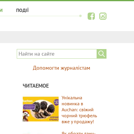
И
ПОДІЇ
Допомогти журналістам
ЧИТАЕМОЕ
Унікальна
новинка в
Auchan: свіжий
чорний трюфель
вже у продажу!
Як обрати ланч-