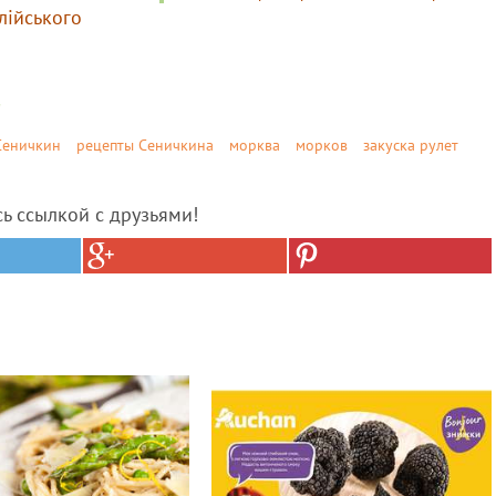
лійського
Сеничкин
рецепты Сеничкина
морква
морков
закуска рулет
сь ссылкой с друзьями!