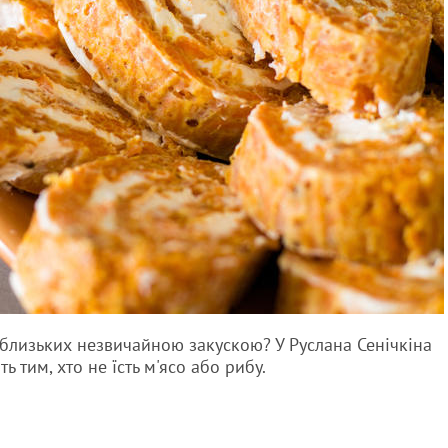
 близьких незвичайною закускою? У Руслана Сенічкіна
ть тим, хто не їсть м'ясо або рибу.