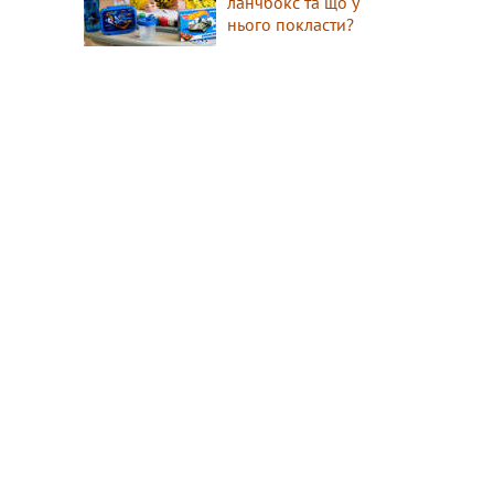
ланчбокс та що у
нього покласти?