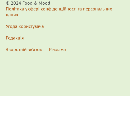
© 2024 Food & Мood
Політика у сфері конфіденційності та персональних
даних
Угода користувача
Редакція
Зворотній зв'язок
Реклама
x
Для удобства пользования сайтом используются
Cookies.
Подробнее...
This website uses Cookies to ensure you get the best
experience on our website.
Learn more...
Ознакомлен(а) /