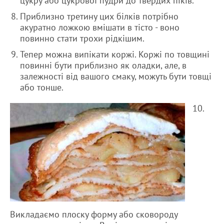
цукру або цукрової пудри до твердих піків.
Приблизно третину цих білків потрібно
акуратно ложкою вмішати в тісто - воно
повинно стати трохи рідкішим.
Тепер можна випікати коржі. Коржі по товщині
повинні бути приблизно як оладки, але, в
залежності від вашого смаку, можуть бути товщі
або тонше.
10.
Викладаємо плоску форму або сковороду