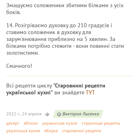
Змащуємо соложеники збитими білками з усіх
боків.
14. Розігріваємо духовку до 210 градусів і
ставимо соложеник в духовку для
зарум'янювання приблизно на 5 хвилин. За
білками потрібно стежити - вони повинні стати
золотистими.
Смачного!
Всі рецепти циклу
"Старовинні рецепти
української кухні"
ви знайдете
ТУТ
2022 г., 24 апреля
Виктория Лысенко
десерт
яблоки
украинская кухня
старинные рецепты
українська кухня
яблука
старовинні рецепти