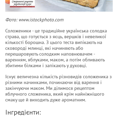
Фото: www.istockphoto.com
Соложеники - це традиційне українська солодка
страва, що готується з яєць, вершків і невеликої
кількості борошна. З цього теста випікають на
сковороді млинці, які начиняють або
перешаровують солодким наповнювачем -
варенням, яблуками, маком, а потім обливають
збитими білками і запікають у духовці.
Існує величезна кількість різновидів соложеника з
різними начинками, починаючи від варення і
закінчуючи маком. Ми ділимося рецептом
яблучного сложеника, який крім найніжнішого
смаку ще й виходить дуже ароматним.
Інгредієнти: