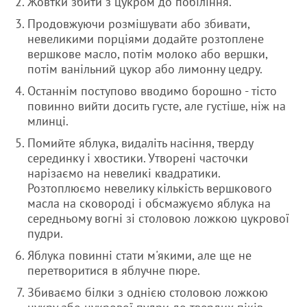
Жовтки збити з цукром до побіління.
Продовжуючи розмішувати або збивати,
невеликими порціями додайте розтоплене
вершкове масло, потім молоко або вершки,
потім ванільний цукор або лимонну цедру.
Останнім поступово вводимо борошно - тісто
повинно вийти досить густе, але густіше, ніж на
млинці.
Помийте яблука, видаліть насіння, тверду
серединку і хвостики. Утворені часточки
нарізаємо на невеликі квадратики.
Розтоплюємо невелику кількість вершкового
масла на сковороді і обсмажуємо яблука на
середньому вогні зі столовою ложкою цукрової
пудри.
Яблука повинні стати м'якими, але ще не
перетворитися в яблучне пюре.
Збиваємо білки з однією столовою ложкою